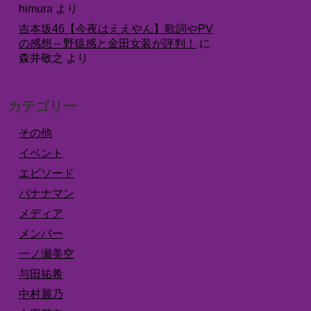
himura
より
吉本坂46【今夜はええやん】歌詞やPV
の感想～野猿感と金田女装が評判！
に
森井敬之
より
カテゴリー
その他
イベント
エピソード
バナナマン
メディア
メンバー
一ノ瀬美空
与田祐希
中村麗乃