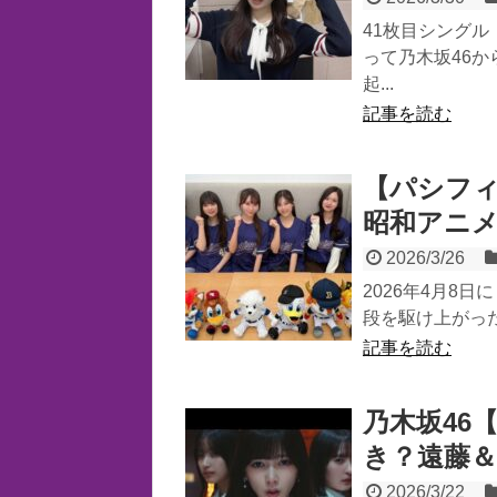
41枚目シング
って乃木坂46
起...
記事を読む
【パシフ
昭和アニ
2026/3/26
2026年4月8
段を駆け上がった
記事を読む
乃木坂46
き？遠藤
2026/3/22