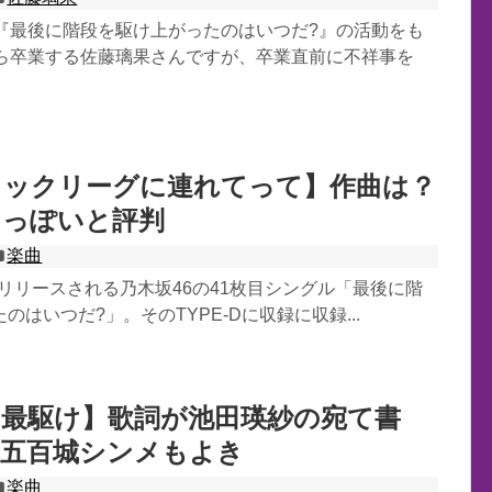
ル『最後に階段を駆け上がったのはいつだ?』の活動をも
から卒業する佐藤璃果さんですが、卒業直前に不祥事を
ィックリーグに連れてって】作曲は？
メっぽいと評判
楽曲
日にリリースされる乃木坂46の41枚目シングル「最後に階
のはいつだ?」。そのTYPE-Dに収録に収録...
【最駆け】歌詞が池田瑛紗の宛て書
＆五百城シンメもよき
楽曲