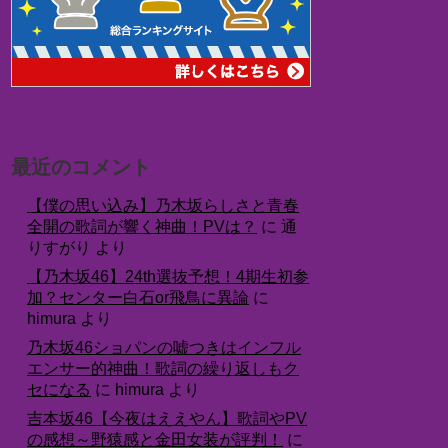
最近のコメント
【僕の思い込み】乃木坂らしさと青春
全開の歌詞が響く神曲！PVは？
に
通
りすがり
より
【乃木坂46】24th選抜予想！4期生初参
加？センター白石or飛鳥に異論
に
himura
より
乃木坂46ショパンの嘘つきはインフル
エンサー的神曲！歌詞の繰り返しもク
セになる
に
himura
より
吉本坂46【今夜はええやん】歌詞やPV
の感想～野猿感と金田女装が評判！
に