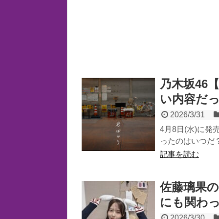
乃木坂46
い内容だ
2026/3/31
4月8日(水)に
ったのはいつだ？
記事を読む
佐藤璃果の
にも関わ
2026/3/30