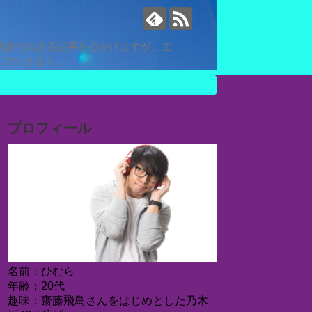
独自性のある記事を心がけますが、主
していきます。
プロフィール
名前：ひむら
年齢：20代
趣味：齋藤飛鳥さんをはじめとした乃木