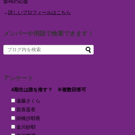
坂46の応援
→
詳しいプロフィールはこちら
メンバーや用語で検索できます！
アンケート
4期生は誰を推す？ ※複数回答可
遠藤さくら
賀喜遥香
掛橋沙耶香
金川紗耶