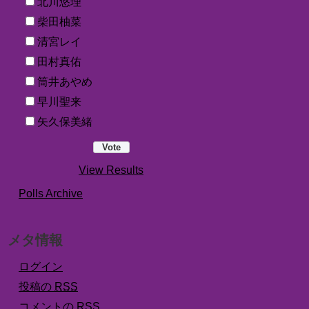
北川悠理
柴田柚菜
清宮レイ
田村真佑
筒井あやめ
早川聖来
矢久保美緒
View Results
Polls Archive
メタ情報
ログイン
投稿の
RSS
コメントの
RSS