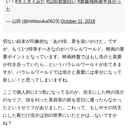
い！
#キミオイみた
#山田君面白い
#齋藤飛鳥後半良かっ
た
— 山田 (@mhfasuka0623)
October 11, 2018
切ない結末が印象的な「あの頃、君を追いかけた」です
が、もう1つ特筆すべきなのがパラレルワールド。映画の重
要ポイントとなっています。映画終盤ではもし浩介と真愛
が付き合っていたら…というパラレルワールドが出てきま
すが、パラレルワールドでは浩介と真愛には幸せになって
欲しい！と思ってしまいますね。
ここで個人的に1つ気になってるのが、坊主にした時の浩介
のセリフ。頭を刈った美容室の前を翌日に通ったらなかっ
たというセリフがありました。これって、もしやその坊主
にした夜だけ浩介は別の世界にいたとかは…ないですか
ね？