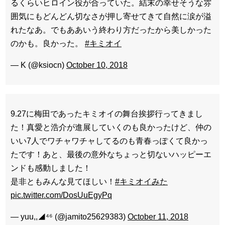
るくらいヒロイン役が合っていた。結末の幸せそうな雰
囲気にもどんどん切なさが押し寄せてきて自然に涙が溢
れたなあ。でもああいう終わり方だったから美しかった
のかも。良かった。
#キミオイ
— K (@ksiocn)
October 10, 2018
9.27に梅田であったキミオイの舞台挨拶行ってきまし
た！真愛と浩介が進展していくのも良かったけど、仲の
いい7人でワチャワチャしてるのも青春っぽくて良かっ
たです！あと、最後の意外なちょっと切ないハッピーエ
ンドも感動しました！
是非ともみんな見てほしい！
#キミオイみた
pic.twitter.com/DosUuEgyPq
— yuu,,◢⁴⁶ (@jamito25629383)
October 11, 2018