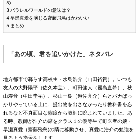
め
3
パラレルワールドの意味は？
4
早瀬真愛を演じる齋藤飛鳥はかわいい
5
まとめ
「あの頃、君を追いかけた」ネタバレ
地方都市で暮らす高校生・水島浩介（山田裕貴）。いつも
友人の大野陽平（佐久本宝）、町田健人（國島直希）、秋
山寿音（中田圭祐）、杉山一樹（遊佐亮介）らとバカばっ
かりやっている上に、提出物を出さなかったり教科書を忘
れるなど不真面目な態度から教師に睨まれていました。あ
る時、教師が浩介の席をクラス１の優等生で町医者の娘・
早瀬真愛（齋藤飛鳥)の隣に移動させ、真愛に浩介の勉強を
見るよう指示をします。