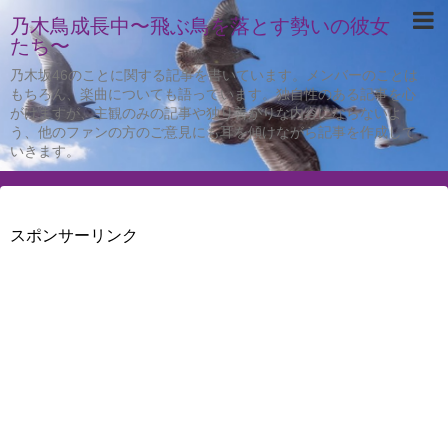
乃木鳥成長中〜飛ぶ鳥を落とす勢いの彼女
たち〜
乃木坂46のことに関する記事を書いています。メンバーのことは
もちろん、楽曲についても語っています。独自性のある記事を心
がけますが、主観のみの記事や独り善がりな内容にならないよ
う、他のファンの方のご意見にも耳を傾けながら記事を作成して
いきます。
スポンサーリンク