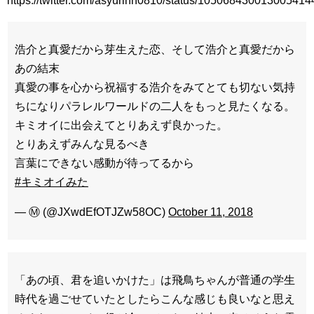
https://twitter.com/asyurinn0810/status/105068430013005414
浩介と真愛だから芽生えた恋、そして浩介と真愛だから
あの結末
真愛の事を心から祝福する浩介をみてとても切ない気持
ちになりパラレルワールドの二人をもっと見たくなる。
キミオイに出会えてとりあえず良かった。
とりあえずみんな見るべき
言葉にできない感動が待ってるから
#キミオイみた
— Ⓜ︎ (@JXwdEfOTJZw58OC)
October 11, 2018
「あの頃、君を追いかけた」は飛鳥ちゃんが普通の学生
時代を過ごせていたとしたらこんな感じも良いなと思え