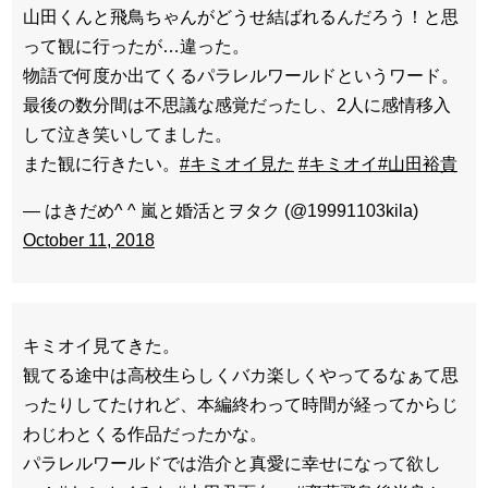
山田くんと飛鳥ちゃんがどうせ結ばれるんだろう！と思
って観に行ったが…違った。
物語で何度か出てくるパラレルワールドというワード。
最後の数分間は不思議な感覚だったし、2人に感情移入
して泣き笑いしてました。
また観に行きたい。
#キミオイ見た
#キミオイ
#山田裕貴
— はきだめ^ ^ 嵐と婚活とヲタク (@19991103kila)
October 11, 2018
キミオイ見てきた。
観てる途中は高校生らしくバカ楽しくやってるなぁて思
ったりしてたけれど、本編終わって時間が経ってからじ
わじわとくる作品だったかな。
パラレルワールドでは浩介と真愛に幸せになって欲し