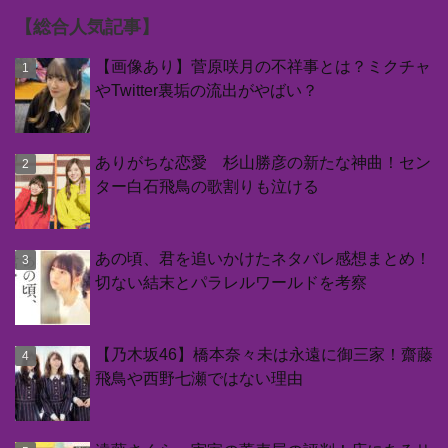
【総合人気記事】
【画像あり】菅原咲月の不祥事とは？ミクチャ
やTwitter裏垢の流出がやばい？
ありがちな恋愛 杉山勝彦の新たな神曲！セン
ター白石飛鳥の歌割りも泣ける
あの頃、君を追いかけたネタバレ感想まとめ！
切ない結末とパラレルワールドを考察
【乃木坂46】橋本奈々未は永遠に御三家！齋藤
飛鳥や西野七瀬ではない理由