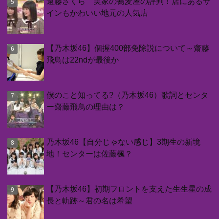
遠藤さくら 実家の蕎麦屋の評判！店にあるサ
インもかわいい地元の人気店
【乃木坂46】個握400部免除説について～齋藤
飛鳥は22ndが最後か
僕のこと知ってる?（乃木坂46）歌詞とセンタ
ー齋藤飛鳥の理由は？
乃木坂46【自分じゃない感じ】3期生の新境
地！センターは佐藤楓？
【乃木坂46】初期フロントを支えた生生星の成
長と軌跡～君の名は希望