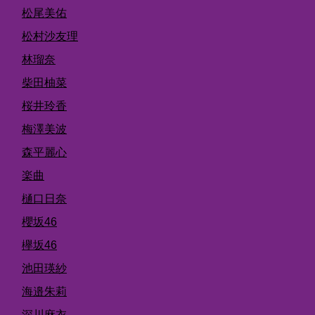
松尾美佑
松村沙友理
林瑠奈
柴田柚菜
桜井玲香
梅澤美波
森平麗心
楽曲
樋口日奈
櫻坂46
欅坂46
池田瑛紗
海邉朱莉
深川麻衣