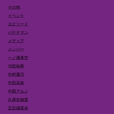
その他
イベント
エピソード
バナナマン
メディア
メンバー
一ノ瀬美空
与田祐希
中村麗乃
中田花奈
中西アルノ
久保史緒里
五百城茉央