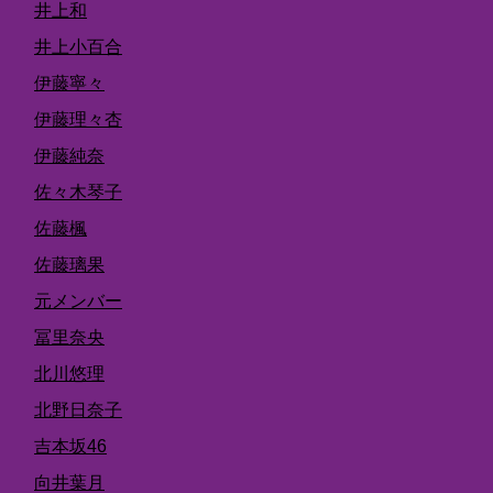
井上和
井上小百合
伊藤寧々
伊藤理々杏
伊藤純奈
佐々木琴子
佐藤楓
佐藤璃果
元メンバー
冨里奈央
北川悠理
北野日奈子
吉本坂46
向井葉月