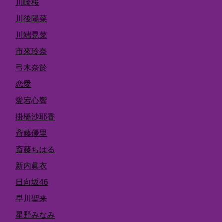
川崎桜
川後陽菜
川端晃菜
市來玲奈
弓木奈於
恋愛
愛宕心響
掛橋沙耶香
斉藤優里
斎藤ちはる
新内眞衣
日向坂46
早川聖来
星野みなみ