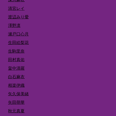
清宮レイ
渡辺みり愛
澤野凛
瀬戸口心月
生田絵梨花
生駒里奈
田村真佑
畠中清羅
白石麻衣
相楽伊織
矢久保美緒
矢田萌華
秋元真夏