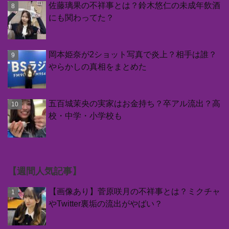
佐藤璃果の不祥事とは？鈴木悠仁の未成年飲酒
にも関わってた？
岡本姫奈が2ショット写真で炎上？相手は誰？
やらかしの真相をまとめた
五百城茉央の実家はお金持ち？卒アル流出？高
校・中学・小学校も
【週間人気記事】
【画像あり】菅原咲月の不祥事とは？ミクチャ
やTwitter裏垢の流出がやばい？