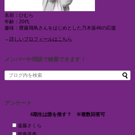
名前：ひむら
年齢：20代
趣味：齋藤飛鳥さんをはじめとした乃木坂46の応援
→
詳しいプロフィールはこちら
メンバーや用語で検索できます！
アンケート
4期生は誰を推す？ ※複数回答可
遠藤さくら
賀喜遥香