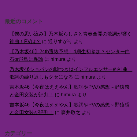
最近のコメント
【僕の思い込み】乃木坂らしさと青春全開の歌詞が響く
神曲！PVは？
に
通りすがり
より
【乃木坂46】24th選抜予想！4期生初参加？センター白
石or飛鳥に異論
に
himura
より
乃木坂46ショパンの嘘つきはインフルエンサー的神曲！
歌詞の繰り返しもクセになる
に
himura
より
吉本坂46【今夜はええやん】歌詞やPVの感想～野猿感
と金田女装が評判！
に
himura
より
吉本坂46【今夜はええやん】歌詞やPVの感想～野猿感
と金田女装が評判！
に
森井敬之
より
カテゴリー