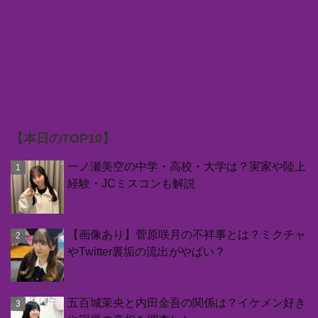
【本日のTOP10】
一ノ瀬美空の中学・高校・大学は？実家や陸上
経験・JCミスコンも解説
【画像あり】菅原咲月の不祥事とは？ミクチャ
やTwitter裏垢の流出がやばい？
五百城茉央と内田金吾の関係は？イケメン好き