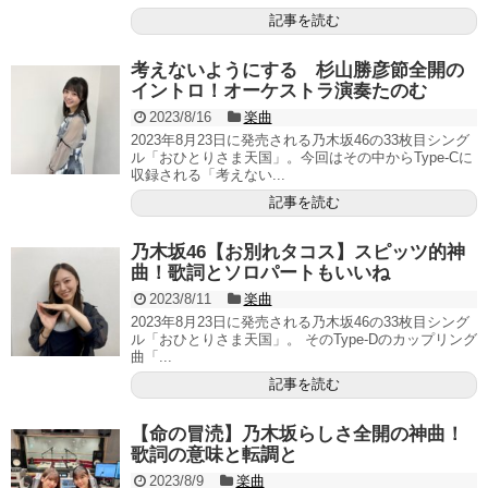
記事を読む
考えないようにする 杉山勝彦節全開の
イントロ！オーケストラ演奏たのむ
2023/8/16
楽曲
2023年8月23日に発売される乃木坂46の33枚目シング
ル「おひとりさま天国」。今回はその中からType-Cに
収録される「考えない...
記事を読む
乃木坂46【お別れタコス】スピッツ的神
曲！歌詞とソロパートもいいね
2023/8/11
楽曲
2023年8月23日に発売される乃木坂46の33枚目シング
ル「おひとりさま天国」。 そのType-Dのカップリング
曲「...
記事を読む
【命の冒涜】乃木坂らしさ全開の神曲！
歌詞の意味と転調と
2023/8/9
楽曲