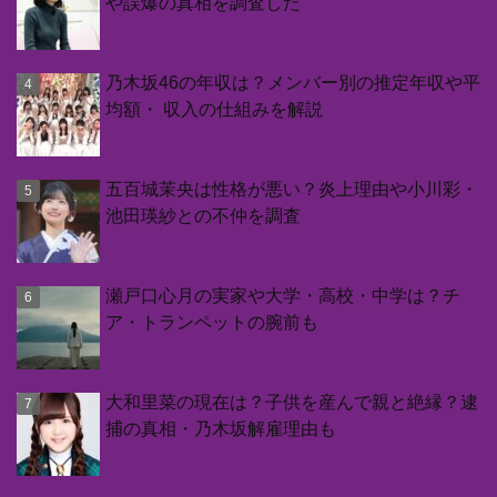
や誤爆の真相を調査した
乃木坂46の年収は？メンバー別の推定年収や平
均額・ 収入の仕組みを解説
五百城茉央は性格が悪い？炎上理由や小川彩・
池田瑛紗との不仲を調査
瀬戸口心月の実家や大学・高校・中学は？チ
ア・トランペットの腕前も
大和里菜の現在は？子供を産んで親と絶縁？逮
捕の真相・乃木坂解雇理由も