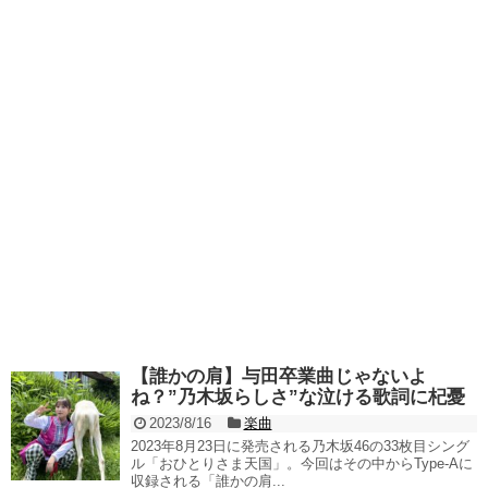
【誰かの肩】与田卒業曲じゃないよ
ね？”乃木坂らしさ”な泣ける歌詞に杞憂
2023/8/16
楽曲
2023年8月23日に発売される乃木坂46の33枚目シング
ル「おひとりさま天国」。今回はその中からType-Aに
収録される「誰かの肩...