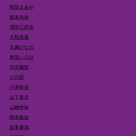
和田まあや
堀未央奈
増田三莉音
大和里菜
大越ひなの
奥田いろは
寺田蘭世
小川彩
小津玲奈
山下美月
山崎怜奈
岡本姫奈
岩本蓮加