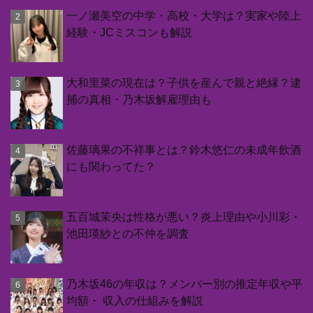
一ノ瀬美空の中学・高校・大学は？実家や陸上
経験・JCミスコンも解説
大和里菜の現在は？子供を産んで親と絶縁？逮
捕の真相・乃木坂解雇理由も
佐藤璃果の不祥事とは？鈴木悠仁の未成年飲酒
にも関わってた？
五百城茉央は性格が悪い？炎上理由や小川彩・
池田瑛紗との不仲を調査
乃木坂46の年収は？メンバー別の推定年収や平
均額・ 収入の仕組みを解説