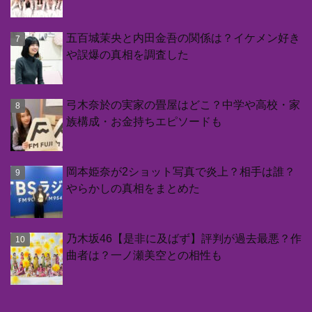
五百城茉央と内田金吾の関係は？イケメン好き
や誤爆の真相を調査した
弓木奈於の実家の畳屋はどこ？中学や高校・家
族構成・お金持ちエピソードも
岡本姫奈が2ショット写真で炎上？相手は誰？
やらかしの真相をまとめた
乃木坂46【是非に及ばず】評判が過去最悪？作
曲者は？一ノ瀬美空との相性も