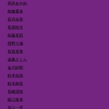
筒井あやめ
能條愛未
若月佑美
菅原咲月
衛藤美彩
西野七瀬
賀喜遥香
遠藤さくら
金川紗耶
鈴木佑捺
鈴木絢音
長嶋凛桜
阪口珠美
高山一実