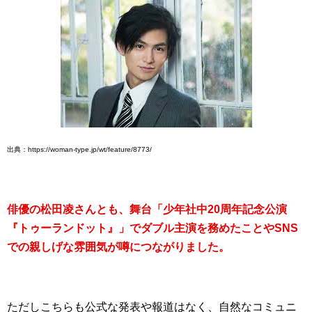
出典：https://woman-type.jp/wt/feature/8773/
俳優の松田凌さんとも、舞台「少年社中20周年記念公演
『トゥーランドット』」でダブル主演を務めたことやSNS
での親しげな雰囲気が噂につながりました。
ただしこちらも公式な発表や報道はなく、自然なコミュニ