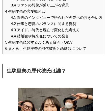
3.4
ファンの想像が盛り上がる背景
4
生駒里奈の恋愛観とは
4.1
過去のインタビューで語られた恋愛への向き合い方
4.2
仕事と恋愛のバランスに関する姿勢
4.3
アイドル時代と現在で変化した考え方
4.4
結婚観や将来像についての発言
5
生駒里奈に関するよくある質問（Q&A）
6
まとめ｜生駒里奈の歴代彼氏と恋愛観について
生駒里奈の歴代彼氏は誰？