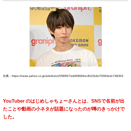
出典：https://news.yahoo.co.jp/articles/ce5589f27edd58684ecfb22b4e70083edc748302
YouTuber のはじめしゃちょーさんとは、SNSで名前が出
たことや動画の小ネタが話題になったのが噂のきっかけで
した。