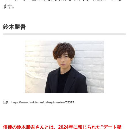
ます。
鈴木勝吾
出典：https://www.crank-in.net/gallery/interview/55377
俳優の鈴木勝吾さんとは、2024年に報じられた“デート疑