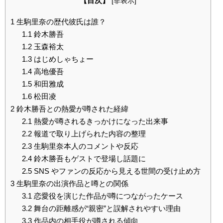
【目次】
[
非表示
]
1
生駒里奈の歴代彼氏は誰？
1.1
鈴木勝吾
1.2
玉森裕太
1.3
はじめしゃちょー
1.4
高地優吾
1.5
和田雅成
1.6
松田凌
2
鈴木勝吾との熱愛が噂された経緯
2.1
熱愛が噂されるきっかけになった出来事
2.2
報道で取り上げられた内容の整理
2.3
生駒里奈本人のコメントや反応
2.4
鈴木勝吾もゲストで登場し話題に
2.5
SNS やファンの反応から見える世間の受け止め方
3
生駒里奈の出演作品と噂との関係
3.1
恋愛役を演じた作品が噂につながったケース
3.2
舞台の距離感が“親密”と誤解されやすい理由
3.3
作品内の相手役が噂される傾向