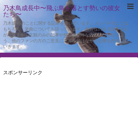
乃木鳥成長中〜飛ぶ鳥を落とす勢いの彼女
たち〜
乃木坂46のことに関する記事を書いています。メンバーのことは
もちろん、楽曲についても語っています。独自性のある記事を心
がけますが、主観のみの記事や独り善がりな内容にならないよ
う、他のファンの方のご意見にも耳を傾けながら記事を作成して
いきます。
スポンサーリンク