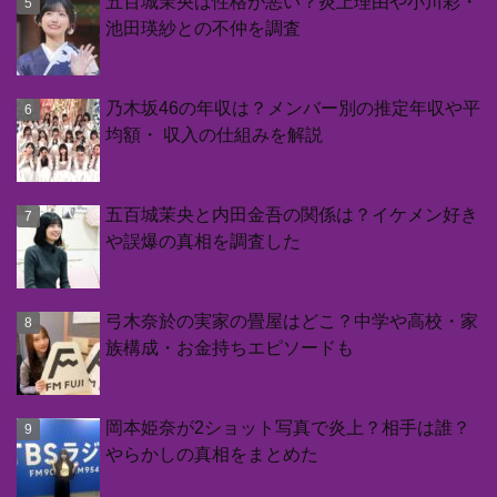
五百城茉央は性格が悪い？炎上理由や小川彩・
池田瑛紗との不仲を調査
乃木坂46の年収は？メンバー別の推定年収や平
均額・ 収入の仕組みを解説
五百城茉央と内田金吾の関係は？イケメン好き
や誤爆の真相を調査した
弓木奈於の実家の畳屋はどこ？中学や高校・家
族構成・お金持ちエピソードも
岡本姫奈が2ショット写真で炎上？相手は誰？
やらかしの真相をまとめた