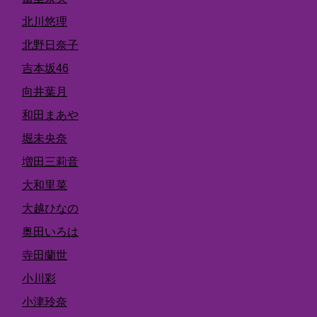
北川悠理
北野日奈子
吉本坂46
向井葉月
和田まあや
堀未央奈
増田三莉音
大和里菜
大越ひなの
奥田いろは
寺田蘭世
小川彩
小津玲奈