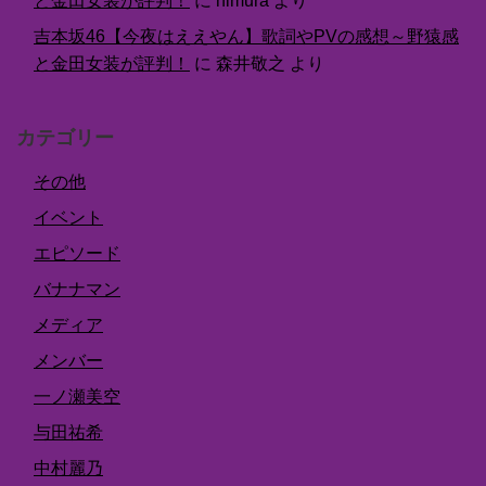
と金田女装が評判！
に
himura
より
吉本坂46【今夜はええやん】歌詞やPVの感想～野猿感
と金田女装が評判！
に
森井敬之
より
カテゴリー
その他
イベント
エピソード
バナナマン
メディア
メンバー
一ノ瀬美空
与田祐希
中村麗乃