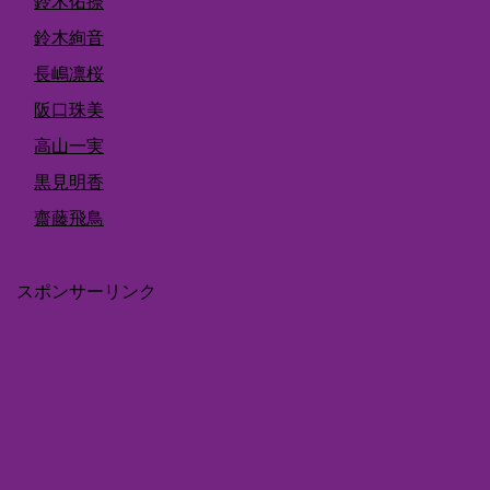
鈴木佑捺
鈴木絢音
長嶋凛桜
阪口珠美
高山一実
黒見明香
齋藤飛鳥
スポンサーリンク