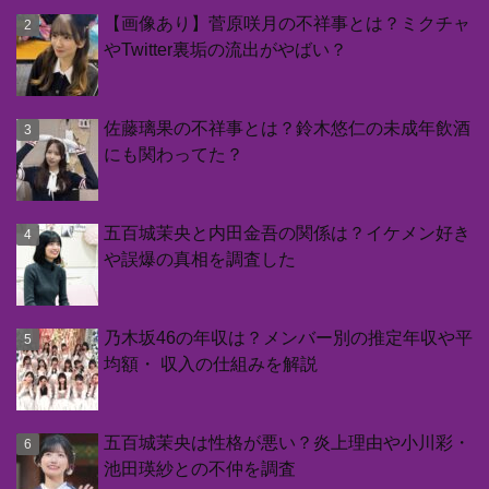
【画像あり】菅原咲月の不祥事とは？ミクチャ
やTwitter裏垢の流出がやばい？
佐藤璃果の不祥事とは？鈴木悠仁の未成年飲酒
にも関わってた？
五百城茉央と内田金吾の関係は？イケメン好き
や誤爆の真相を調査した
乃木坂46の年収は？メンバー別の推定年収や平
均額・ 収入の仕組みを解説
五百城茉央は性格が悪い？炎上理由や小川彩・
池田瑛紗との不仲を調査