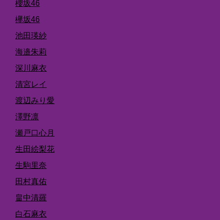
櫻坂46
欅坂46
池田瑛紗
海邉朱莉
深川麻衣
清宮レイ
渡辺みり愛
澤野凛
瀬戸口心月
生田絵梨花
生駒里奈
田村真佑
畠中清羅
白石麻衣