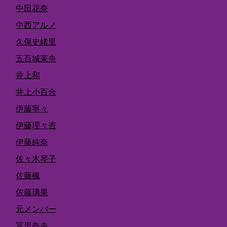
中田花奈
中西アルノ
久保史緒里
五百城茉央
井上和
井上小百合
伊藤寧々
伊藤理々杏
伊藤純奈
佐々木琴子
佐藤楓
佐藤璃果
元メンバー
冨里奈央