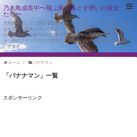
乃木鳥成長中〜飛ぶ鳥を落とす勢いの彼女
たち〜
乃木坂46のことに関する記事を書いています。メンバーのことは
もちろん、楽曲についても語っています。独自性のある記事を心
がけますが、主観のみの記事や独り善がりな内容にならないよ
う、他のファンの方のご意見にも耳を傾けながら記事を作成して
いきます。
ホーム
バナナマン
「
バナナマン
」
一覧
スポンサーリンク