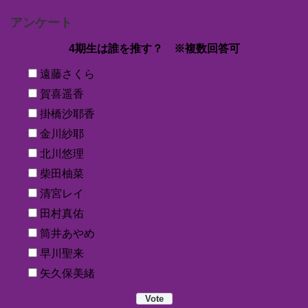
アンケート
4期生は誰を推す？ ※複数回答可
遠藤さくら
賀喜遥香
掛橋沙耶香
金川紗耶
北川悠理
柴田柚菜
清宮レイ
田村真佑
筒井あやめ
早川聖来
矢久保美緒