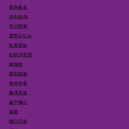
新内眞衣
日向坂46
早川聖来
星野みなみ
松尾美佑
松村沙友理
林瑠奈
柴田柚菜
桜井玲香
梅澤美波
森平麗心
楽曲
樋口日奈