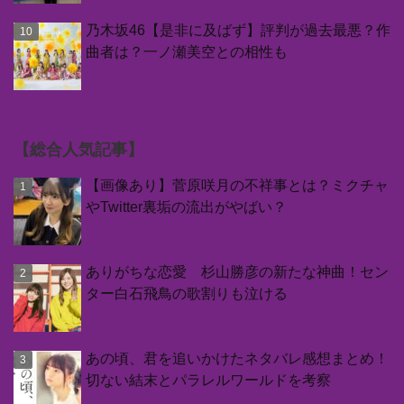
乃木坂46【是非に及ばず】評判が過去最悪？作
曲者は？一ノ瀬美空との相性も
【総合人気記事】
【画像あり】菅原咲月の不祥事とは？ミクチャ
やTwitter裏垢の流出がやばい？
ありがちな恋愛 杉山勝彦の新たな神曲！セン
ター白石飛鳥の歌割りも泣ける
あの頃、君を追いかけたネタバレ感想まとめ！
切ない結末とパラレルワールドを考察