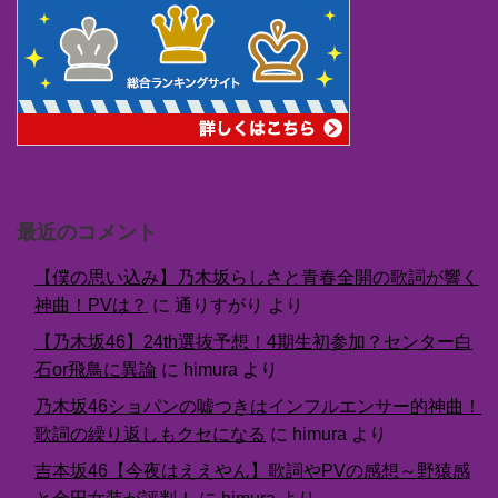
最近のコメント
【僕の思い込み】乃木坂らしさと青春全開の歌詞が響く
神曲！PVは？
に
通りすがり
より
【乃木坂46】24th選抜予想！4期生初参加？センター白
石or飛鳥に異論
に
himura
より
乃木坂46ショパンの嘘つきはインフルエンサー的神曲！
歌詞の繰り返しもクセになる
に
himura
より
吉本坂46【今夜はええやん】歌詞やPVの感想～野猿感