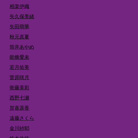
相楽伊織
矢久保美緒
矢田萌華
秋元真夏
筒井あやめ
能條愛未
若月佑美
菅原咲月
衛藤美彩
西野七瀬
賀喜遥香
遠藤さくら
金川紗耶