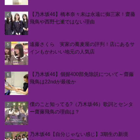
【乃木坂46】橋本奈々未は永遠に御三家！齋藤
飛鳥や西野七瀬ではない理由
遠藤さくら 実家の蕎麦屋の評判！店にあるサ
インもかわいい地元の人気店
【乃木坂46】個握400部免除説について～齋藤
飛鳥は22ndが最後か
僕のこと知ってる?（乃木坂46）歌詞とセンタ
ー齋藤飛鳥の理由は？
乃木坂46【自分じゃない感じ】3期生の新境