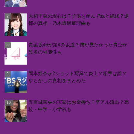
大和里菜の現在は？子供を産んで親と絶縁？逮
捕の真相・乃木坂解雇理由も
青葉坂46が第4の坂道？僕が見たかった青空が
改名の可能性も
岡本姫奈が2ショット写真で炎上？相手は誰？
やらかしの真相をまとめた
五百城茉央の実家はお金持ち？卒アル流出？高
校・中学・小学校も