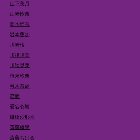
山下美月
山崎怜奈
岡本姫奈
岩本蓮加
川崎桜
川後陽菜
川端晃菜
市來玲奈
弓木奈於
恋愛
愛宕心響
掛橋沙耶香
斉藤優里
斎藤ちはる