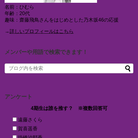
名前：ひむら
年齢：20代
趣味：齋藤飛鳥さんをはじめとした乃木坂46の応援
→
詳しいプロフィールはこちら
メンバーや用語で検索できます！
アンケート
4期生は誰を推す？ ※複数回答可
遠藤さくら
賀喜遥香
掛橋沙耶香