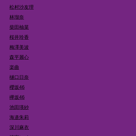
松村沙友理
林瑠奈
柴田柚菜
桜井玲香
梅澤美波
森平麗心
楽曲
樋口日奈
櫻坂46
欅坂46
池田瑛紗
海邉朱莉
深川麻衣