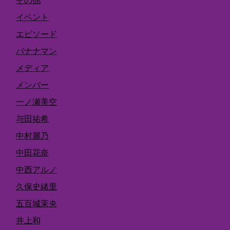
その他
イベント
エピソード
バナナマン
メディア
メンバー
一ノ瀬美空
与田祐希
中村麗乃
中田花奈
中西アルノ
久保史緒里
五百城茉央
井上和