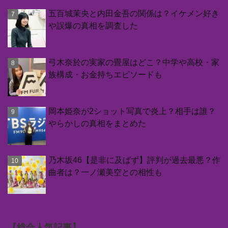
五百城茉央と内田金吾の関係は？イケメン好き
や誤爆の真相を調査した
弓木奈於の実家の畳屋はどこ？中学や高校・家
族構成・お金持ちエピソードも
岡本姫奈が2ショット写真で炎上？相手は誰？
やらかしの真相をまとめた
乃木坂46【是非に及ばず】評判が過去最悪？作
曲者は？一ノ瀬美空との相性も
【総合人気記事】