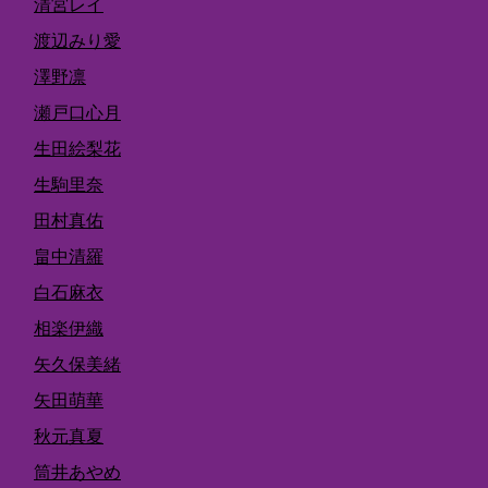
清宮レイ
渡辺みり愛
澤野凛
瀬戸口心月
生田絵梨花
生駒里奈
田村真佑
畠中清羅
白石麻衣
相楽伊織
矢久保美緒
矢田萌華
秋元真夏
筒井あやめ