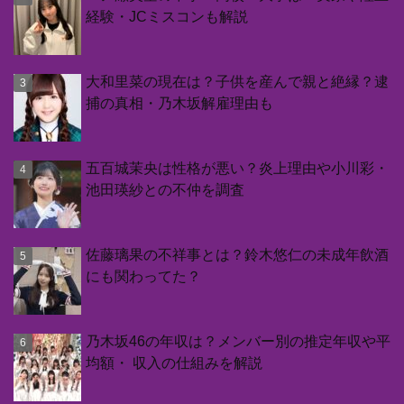
経験・JCミスコンも解説
大和里菜の現在は？子供を産んで親と絶縁？逮
捕の真相・乃木坂解雇理由も
五百城茉央は性格が悪い？炎上理由や小川彩・
池田瑛紗との不仲を調査
佐藤璃果の不祥事とは？鈴木悠仁の未成年飲酒
にも関わってた？
乃木坂46の年収は？メンバー別の推定年収や平
均額・ 収入の仕組みを解説