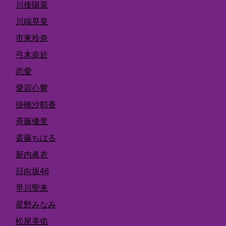
川後陽菜
川端晃菜
市來玲奈
弓木奈於
恋愛
愛宕心響
掛橋沙耶香
斉藤優里
斎藤ちはる
新内眞衣
日向坂46
早川聖来
星野みなみ
松尾美佑