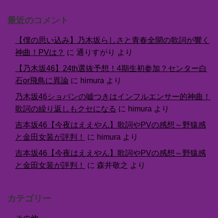
最近のコメント
【僕の思い込み】乃木坂らしさと青春全開の歌詞が響く
神曲！PVは？
に
通りすがり
より
【乃木坂46】24th選抜予想！4期生初参加？センター白
石or飛鳥に異論
に
himura
より
乃木坂46ショパンの嘘つきはインフルエンサー的神曲！
歌詞の繰り返しもクセになる
に
himura
より
吉本坂46【今夜はええやん】歌詞やPVの感想～野猿感
と金田女装が評判！
に
himura
より
吉本坂46【今夜はええやん】歌詞やPVの感想～野猿感
と金田女装が評判！
に
森井敬之
より
カテゴリー