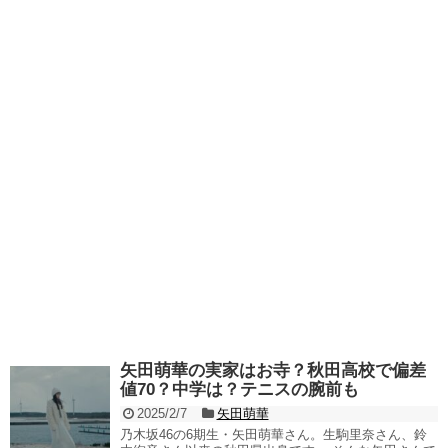
矢田萌華の実家はお寺？秋田高校で偏差
値70？中学は？テニスの腕前も
2025/2/7
矢田萌華
乃木坂46の6期生・矢田萌華さん。生駒里奈さん、鈴