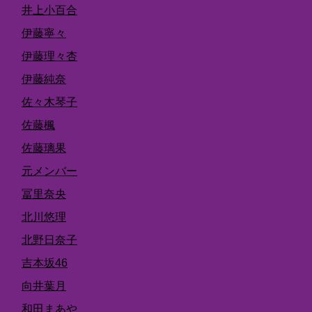
井上小百合
伊藤寧々
伊藤理々杏
伊藤純奈
佐々木琴子
佐藤楓
佐藤璃果
元メンバー
冨里奈央
北川悠理
北野日奈子
吉本坂46
向井葉月
和田まあや