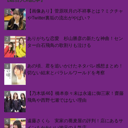
【画像あり】菅原咲月の不祥事とは？ミクチャ
やTwitter裏垢の流出がやばい？
ありがちな恋愛 杉山勝彦の新たな神曲！セン
ター白石飛鳥の歌割りも泣ける
あの頃、君を追いかけたネタバレ感想まとめ！
切ない結末とパラレルワールドを考察
【乃木坂46】橋本奈々未は永遠に御三家！齋藤
飛鳥や西野七瀬ではない理由
遠藤さくら 実家の蕎麦屋の評判！店にあるサ
インもかわいい地元の人気店