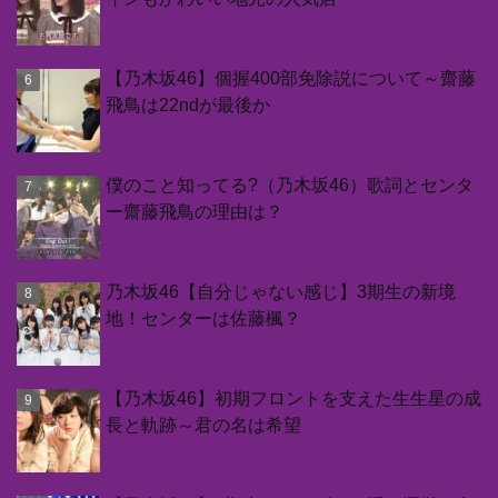
【乃木坂46】個握400部免除説について～齋藤
飛鳥は22ndが最後か
僕のこと知ってる?（乃木坂46）歌詞とセンタ
ー齋藤飛鳥の理由は？
乃木坂46【自分じゃない感じ】3期生の新境
地！センターは佐藤楓？
【乃木坂46】初期フロントを支えた生生星の成
長と軌跡～君の名は希望