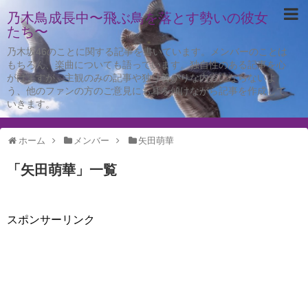
乃木鳥成長中〜飛ぶ鳥を落とす勢いの彼女
たち〜
乃木坂46のことに関する記事を書いています。メンバーのことは
もちろん、楽曲についても語っています。独自性のある記事を心
がけますが、主観のみの記事や独り善がりな内容にならないよ
う、他のファンの方のご意見にも耳を傾けながら記事を作成して
いきます。
ホーム
メンバー
矢田萌華
「
矢田萌華
」
一覧
スポンサーリンク