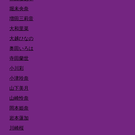
堀未央奈
増田三莉音
大和里菜
大越ひなの
奥田いろは
寺田蘭世
小川彩
小津玲奈
山下美月
山崎怜奈
岡本姫奈
岩本蓮加
川崎桜