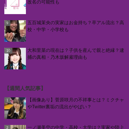
改名の可能性も
五百城茉央の実家はお金持ち？卒アル流出？高
校・中学・小学校も
大和里菜の現在は？子供を産んで親と絶縁？逮
捕の真相・乃木坂解雇理由も
【週間人気記事】
【画像あり】菅原咲月の不祥事とは？ミクチャ
やTwitter裏垢の流出がやばい？
一ノ瀬美空の中学・高校・大学は？実家や陸上