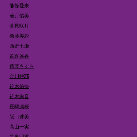
能條愛未
若月佑美
菅原咲月
衛藤美彩
西野七瀬
賀喜遥香
遠藤さくら
金川紗耶
鈴木佑捺
鈴木絢音
長嶋凛桜
阪口珠美
高山一実
黒見明香