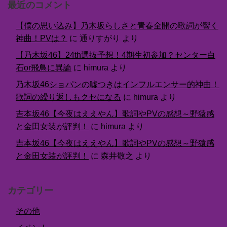
最近のコメント
【僕の思い込み】乃木坂らしさと青春全開の歌詞が響く
神曲！PVは？
に
通りすがり
より
【乃木坂46】24th選抜予想！4期生初参加？センター白
石or飛鳥に異論
に
himura
より
乃木坂46ショパンの嘘つきはインフルエンサー的神曲！
歌詞の繰り返しもクセになる
に
himura
より
吉本坂46【今夜はええやん】歌詞やPVの感想～野猿感
と金田女装が評判！
に
himura
より
吉本坂46【今夜はええやん】歌詞やPVの感想～野猿感
と金田女装が評判！
に
森井敬之
より
カテゴリー
その他