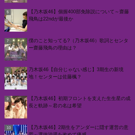
【乃木坂46】個握400部免除説について～齋藤
飛鳥は22ndが最後か
僕のこと知ってる?（乃木坂46）歌詞とセンタ
ー齋藤飛鳥の理由は？
乃木坂46【自分じゃない感じ】3期生の新境
地！センターは佐藤楓？
【乃木坂46】初期フロントを支えた生生星の成
長と軌跡～君の名は希望
【乃木坂46】2期生をアンダーに隠す運営の意
図～選抜渋滞を改めて痛感