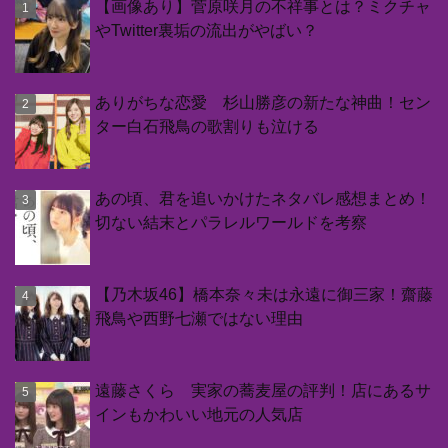
【画像あり】菅原咲月の不祥事とは？ミクチャ
やTwitter裏垢の流出がやばい？
ありがちな恋愛 杉山勝彦の新たな神曲！セン
ター白石飛鳥の歌割りも泣ける
あの頃、君を追いかけたネタバレ感想まとめ！
切ない結末とパラレルワールドを考察
【乃木坂46】橋本奈々未は永遠に御三家！齋藤
飛鳥や西野七瀬ではない理由
遠藤さくら 実家の蕎麦屋の評判！店にあるサ
インもかわいい地元の人気店