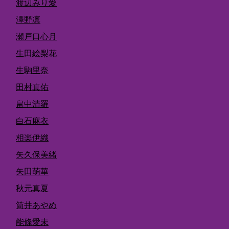
渡辺みり愛
澤野凛
瀬戸口心月
生田絵梨花
生駒里奈
田村真佑
畠中清羅
白石麻衣
相楽伊織
矢久保美緒
矢田萌華
秋元真夏
筒井あやめ
能條愛未