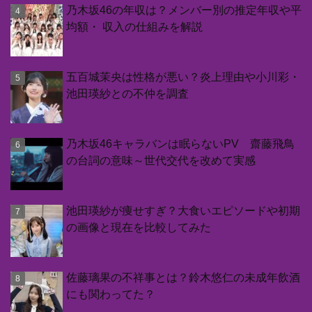
乃木坂46の年収は？メンバー別の推定年収や平
均額・ 収入の仕組みを解説
五百城茉央は性格が悪い？炎上理由や小川彩・
池田瑛紗との不仲を調査
乃木坂46キャラバンは眠らないPV 齋藤飛鳥
の台詞の意味～世代交代を改めて実感
池田瑛紗が痩せすぎ？大食いエピソードや初期
の画像と現在を比較してみた
佐藤璃果の不祥事とは？鈴木悠仁の未成年飲酒
にも関わってた？