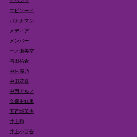
イベント
エピソード
バナナマン
メディア
メンバー
一ノ瀬美空
与田祐希
中村麗乃
中田花奈
中西アルノ
久保史緒里
五百城茉央
井上和
井上小百合