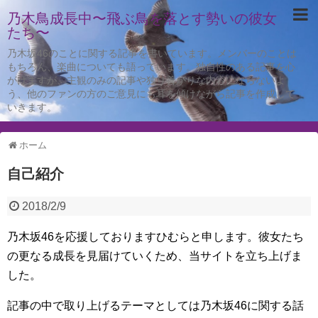
乃木鳥成長中〜飛ぶ鳥を落とす勢いの彼女
たち〜
乃木坂46のことに関する記事を書いています。メンバーのことは
もちろん、楽曲についても語っています。独自性のある記事を心
がけますが、主観のみの記事や独り善がりな内容にならないよ
う、他のファンの方のご意見にも耳を傾けながら記事を作成して
いきます。
ホーム
自己紹介
2018/2/9
乃木坂46を応援しておりますひむらと申します。彼女たち
の更なる成長を見届けていくため、当サイトを立ち上げま
した。
記事の中で取り上げるテーマとしては乃木坂46に関する話