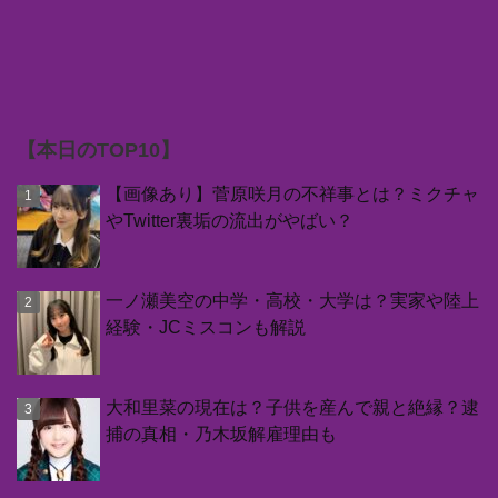
【本日のTOP10】
【画像あり】菅原咲月の不祥事とは？ミクチャ
やTwitter裏垢の流出がやばい？
一ノ瀬美空の中学・高校・大学は？実家や陸上
経験・JCミスコンも解説
大和里菜の現在は？子供を産んで親と絶縁？逮
捕の真相・乃木坂解雇理由も