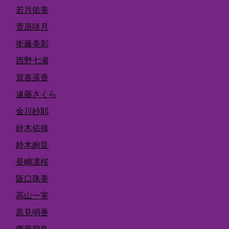
若月佑美
菅原咲月
衛藤美彩
西野七瀬
賀喜遥香
遠藤さくら
金川紗耶
鈴木佑捺
鈴木絢音
長嶋凛桜
阪口珠美
高山一実
黒見明香