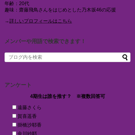
年齢：20代
趣味：齋藤飛鳥さんをはじめとした乃木坂46の応援
→
詳しいプロフィールはこちら
メンバーや用語で検索できます！
アンケート
4期生は誰を推す？ ※複数回答可
遠藤さくら
賀喜遥香
掛橋沙耶香
金川紗耶