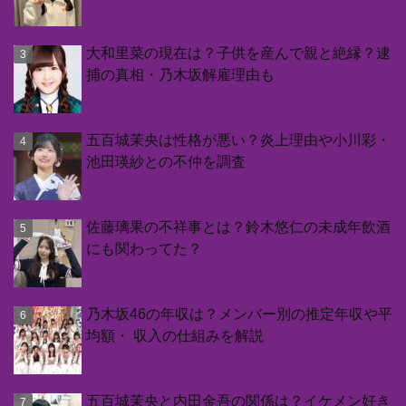
大和里菜の現在は？子供を産んで親と絶縁？逮
捕の真相・乃木坂解雇理由も
五百城茉央は性格が悪い？炎上理由や小川彩・
池田瑛紗との不仲を調査
佐藤璃果の不祥事とは？鈴木悠仁の未成年飲酒
にも関わってた？
乃木坂46の年収は？メンバー別の推定年収や平
均額・ 収入の仕組みを解説
五百城茉央と内田金吾の関係は？イケメン好き