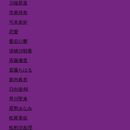
川端晃菜
市來玲奈
弓木奈於
恋愛
愛宕心響
掛橋沙耶香
斉藤優里
斎藤ちはる
新内眞衣
日向坂46
早川聖来
星野みなみ
松尾美佑
松村沙友理