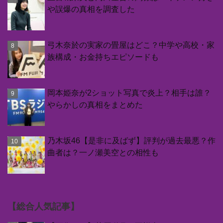
や誤爆の真相を調査した
弓木奈於の実家の畳屋はどこ？中学や高校・家
族構成・お金持ちエピソードも
岡本姫奈が2ショット写真で炎上？相手は誰？
やらかしの真相をまとめた
乃木坂46【是非に及ばず】評判が過去最悪？作
曲者は？一ノ瀬美空との相性も
【総合人気記事】