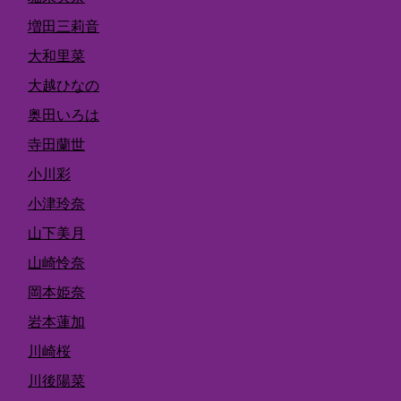
増田三莉音
大和里菜
大越ひなの
奥田いろは
寺田蘭世
小川彩
小津玲奈
山下美月
山崎怜奈
岡本姫奈
岩本蓮加
川崎桜
川後陽菜