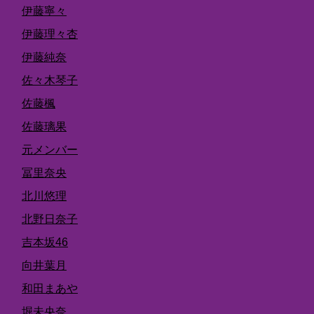
伊藤寧々
伊藤理々杏
伊藤純奈
佐々木琴子
佐藤楓
佐藤璃果
元メンバー
冨里奈央
北川悠理
北野日奈子
吉本坂46
向井葉月
和田まあや
堀未央奈