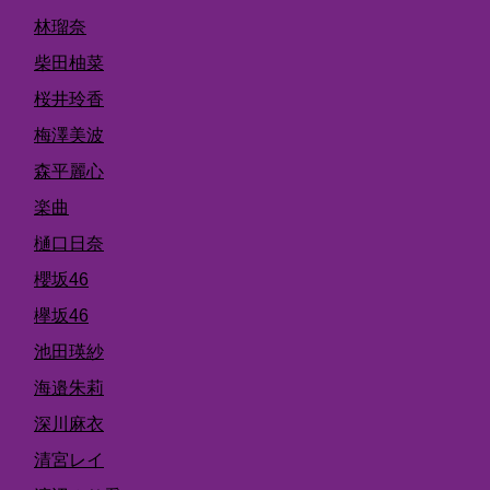
林瑠奈
柴田柚菜
桜井玲香
梅澤美波
森平麗心
楽曲
樋口日奈
櫻坂46
欅坂46
池田瑛紗
海邉朱莉
深川麻衣
清宮レイ