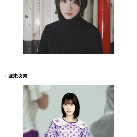
・
堀未央奈