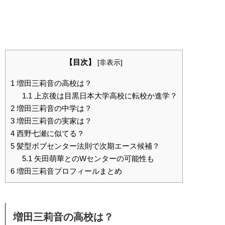
【目次】
[
非表示
]
1
増田三莉音の高校は？
1.1
上京後は目黒日本大学高校に転校か進学？
2
増田三莉音の中学は？
3
増田三莉音の実家は？
4
西野七瀬に似てる？
5
髪型ボブセンター法則で次期エース候補？
5.1
矢田萌華とのWセンターの可能性も
6
増田三莉音プロフィールまとめ
増田三莉音の高校は？