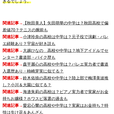
きるでしょう。
関連記事→
【秋田美人】矢田萌華の中学は？秋田高校で偏
差値70？テニスの腕前も
関連記事→
小津玲奈の高校は中学は？元子役で演劇・バレ
エ経験あり？宇宙が好き説も
関連記事→
大越ひなの 高校や中学は？地下アイドルでセ
ンター？書道部・バイク歴も
関連記事→
森平麗心の高校や中学は？バレエ実力者で書道
入選歴あり・柿崎芽実に似てる？
関連記事→
鈴木佑捺の高校や中学は？陸上部で梅澤美波推
し？小川＆大園に似てる？
関連記事→
海邉朱莉の高校は？ピアノ実力者で実家がお金
持ちお嬢様？ホワスピ落選の過去も
関連記事→
愛宕心響の高校や中学は？実家はお金持ち？特
技は生け花＆あんざん