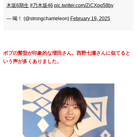
木坂6期生
#乃木坂46
pic.twitter.com/ZiCXpg58by
— 喝！ (@strongchameleon)
February 19, 2025
ボブの髪型が印象的な増田さん。西野七瀬さんに似てると
いう声が多くありました。