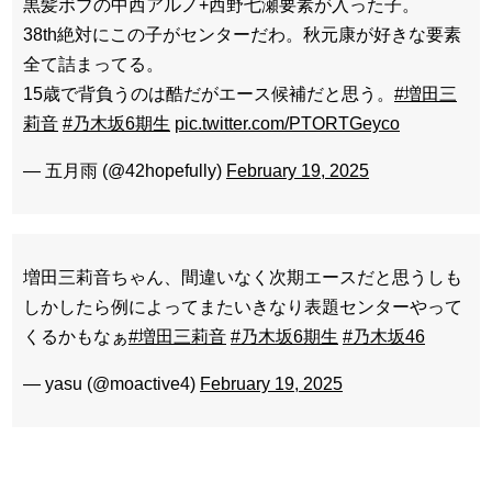
黒髪ボブの中西アルノ+西野七瀬要素が入った子。
38th絶対にこの子がセンターだわ。秋元康が好きな要素
全て詰まってる。
15歳で背負うのは酷だがエース候補だと思う。
#増田三
莉音
#乃木坂6期生
pic.twitter.com/PTORTGeyco
— 五月雨 (@42hopefully)
February 19, 2025
増田三莉音ちゃん、間違いなく次期エースだと思うしも
しかしたら例によってまたいきなり表題センターやって
くるかもなぁ
#増田三莉音
#乃木坂6期生
#乃木坂46
— yasu (@moactive4)
February 19, 2025