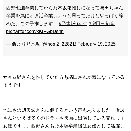
西野七瀬卒業してから乃木坂箱推しになって与田ちゃん
卒業を気にオタ活卒業しようと思ってたけどやっぱり辞
めた。この子推します。
#乃木坂6期生
#増田三莉音
pic.twitter.com/xKiPGbUshh
— 飯より乃木坂 (@nogi2_22821)
February 19, 2025
元々西野さんを推していた方も増田さんが気になっている
ようです！
他にも浜辺美波さんに似てるという声もありました。浜辺
さんといえば多くのドラマや映画に出演している売れっ子
女優ですし、西野さんも乃木坂卒業後は女優として活躍し