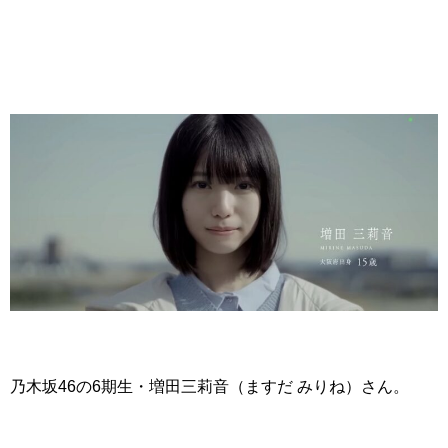
乃木坂46の6期生・増田三莉音（ますだ みりね）さん。