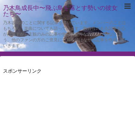
乃木鳥成長中〜飛ぶ鳥を落とす勢いの彼女
たち〜
乃木坂46のことに関する記事を書いています。メンバーのことは
もちろん、楽曲についても語っています。独自性のある記事を心
がけますが、主観のみの記事や独り善がりな内容にならないよ
う、他のファンの方のご意見にも耳を傾けながら記事を作成して
いきます。
スポンサーリンク