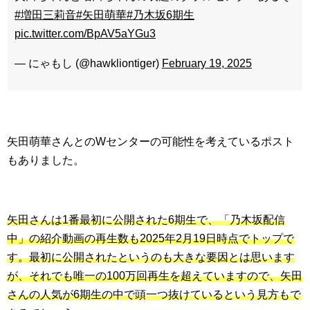
#増田三莉音
#矢田萌華
#乃木坂6期生
pic.twitter.com/BpAV5aYGu3
— にゃもし (@hawkliontiger)
February 19, 2025
矢田萌華さんとのWセンターの可能性を考えているポスト
もありました。
矢田さんは1番最初に公開された6期生で、「乃木坂配信
中」の紹介動画の再生数も2025年2月19日時点でトップで
す。最初に公開されたというのも大きな要因とは思います
が、それでも唯一の100万回再生を超えていますので、矢田
さんの人気が6期生の中で頭一つ抜けているという見方もで