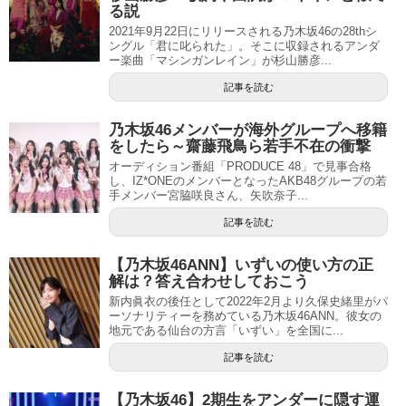
る説
2021年9月22日にリリースされる乃木坂46の28thシ
ングル「君に叱られた」。そこに収録されるアンダ
ー楽曲「マシンガンレイン」が杉山勝彦...
記事を読む
乃木坂46メンバーが海外グループへ移籍
をしたら～齋藤飛鳥ら若手不在の衝撃
オーディション番組「PRODUCE 48」で見事合格
し、IZ*ONEのメンバーとなったAKB48グループの若
手メンバー宮脇咲良さん、矢吹奈子...
記事を読む
【乃木坂46ANN】いずいの使い方の正
解は？答え合わせしておこう
新内眞衣の後任として2022年2月より久保史緒里がパ
ーソナリティーを務めている乃木坂46ANN。彼女の
地元である仙台の方言「いずい」を全国に...
記事を読む
【乃木坂46】2期生をアンダーに隠す運