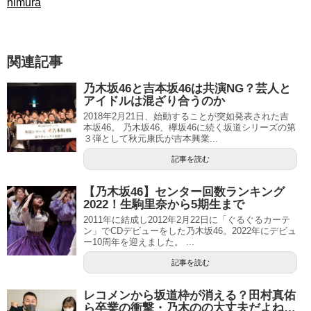
himura
関連記事
乃木坂46と吉本坂46は共演NG？芸人と
アイドルは混ざり合うのか
2018年2月21日、始動することが突如発表された吉
本坂46。 乃木坂46、欅坂46に続く坂道シリーズの第
３弾として秋元康氏が吉本興業...
記事を読む
【乃木坂46】センター回数ランキング
2022！生駒里奈から5期生まで
2011年に結成し2012年2月22日に「ぐるぐるカーテ
ン」でCDデビューをした乃木坂46。2022年にデビュ
ー10周年を迎えました。 ...
記事を読む
レコメンから坂道枠が消える？田村真佑
ら卒業の衝撃・乃木のの大丈夫だよね…