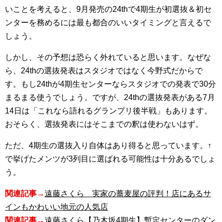
いことを考えると、9月発売の24thで4期生が初選抜＆初セ
ンターを務めるには最も都合のいいタイミングと言えるで
しょう。
しかし、その予想は恐らく外れていると思います。なぜな
ら、24thの選抜発表はスタジオではなく今野式だからで
す。もし24thが4期生センターならスタジオでの発表で30分
まるまる使うでしょう。ですが、24thの選抜発表がある7月
14日は「これなら語れるグランプリ後半戦」もあります。
おそらく、選抜発表にはそこまでの釈は使わないはず。
ただ、4期生の選抜入り自体はあり得ると思っています。↑
で挙げたメンツが3列目に選ばれる可能性は十分あるでしょ
う。
関連記事→
遠藤さくら 実家の蕎麦屋の評判！店にあるサ
インもかわいい地元の人気店
関連記事→
遠藤さくら【乃木坂4期生】暫定センターのダン