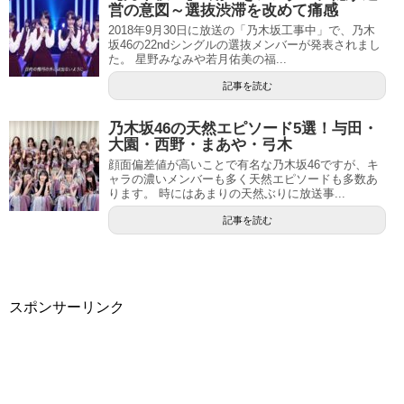
営の意図～選抜渋滞を改めて痛感
2018年9月30日に放送の「乃木坂工事中」で、乃木
坂46の22ndシングルの選抜メンバーが発表されまし
た。 星野みなみや若月佑美の福...
記事を読む
乃木坂46の天然エピソード5選！与田・
大園・西野・まあや・弓木
顔面偏差値が高いことで有名な乃木坂46ですが、キ
ャラの濃いメンバーも多く天然エピソードも多数あ
ります。 時にはあまりの天然ぶりに放送事...
記事を読む
スポンサーリンク