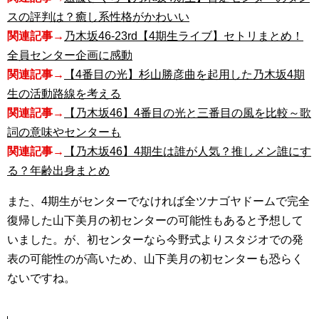
スの評判は？癒し系性格がかわいい
関連記事→
乃木坂46-23rd【4期生ライブ】セトリまとめ！
全員センター企画に感動
関連記事→
【4番目の光】杉山勝彦曲を起用した乃木坂4期
生の活動路線を考える
関連記事→
【乃木坂46】4番目の光と三番目の風を比較～歌
詞の意味やセンターも
関連記事→
【乃木坂46】4期生は誰が人気？推しメン誰にす
る？年齢出身まとめ
また、4期生がセンターでなければ全ツナゴヤドームで完全
復帰した山下美月の初センターの可能性もあると予想して
いました。が、初センターなら今野式よりスタジオでの発
表の可能性のが高いため、山下美月の初センターも恐らく
ないですね。