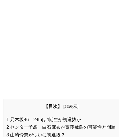
【目次】
[
非表示
]
1
乃木坂46 24thは4期生が初選抜か
2
センター予想 白石麻衣か齋藤飛鳥の可能性と問題
3
山崎怜奈がついに初選抜？