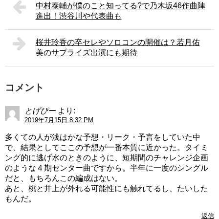
中村泰輔が僕のこと知ってる?で乃木坂46作曲陣
進出！渋谷川や代表曲も
桜井玲香の卒セレやソロコンの開催は？若月佑
美のサプライズ出演にも期待
コメント
とげぴー
より:
2019年7月15日 8:32 PM
多くての人が浅はかな予想・リーク・予言をしていた中
で、結果としてここの予想が一番本質に近かった。タイミ
ング的に逃げ水のときのように、短期間のチャレンジ企画
のような４期センター曲ですから。半年に一度のシングル
だと、もちろんこの編成はない。
あと、桃と井上が外れる可能性にも触れてるし、たいした
もんだ。
返信