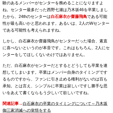
験のあるメンバーがセンターを務めることになりますよ
ね。センター最多だった西野七瀬は乃木坂46を卒業しまし
たから、24thのセンターは
白石麻衣か齋藤飛鳥
である可能
性が最も高いかと思われます。あるいは、2人のWセンター
である可能性も考えられますね。
しかし、白石麻衣か齋藤飛鳥がセンターだった場合、素直
に喜べないというのが本音です。これはもちろん、2人にセ
ンターをしてほしくないわけではありません。
ただ、白石麻衣がセンターだとするとどうしても卒業を連
想してしまいます。卒業はメンバー自身のタイミングです
るものですから、ファンに引き止める権利がないのは百も
承知。とは言え、シンプルに卒業は寂しいですし勝手な思
いをあえて書くならもう少しいて欲しいですね。
関連記事→
白石麻衣の卒業のタイミングについて～乃木坂
御三家消滅への覚悟をする