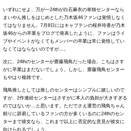
いずれにせよ、万が一24thが白石麻衣の単独センターなら
まいやん推しをはじめとした乃木坂46ファンは覚悟しなく
てはなりません。7月8日にはキャプテンの桜井玲香が乃木
坂46からの卒業をブログで発表したように、ファンはライ
ブやイベントがなくてもメンバーの卒業は常に覚悟してい
なくてはならないのですが…。
次に、24thのセンターが齋藤飛鳥だった場合。こちはさす
がに卒業はまだないでしょう。しかし、齋藤飛鳥センター
もやはり複雑です。
飛鳥推しとしては推しのセンターはシンプルに嬉しいので
すが、2作連続センターはさすがに本人の負担が大きすぎる
のではないか…と思います。ただでさえ運営の飛鳥ちゃん
頼りに辟易しているファンの方が多くいるのに24thのセン
ターまで彼女なら、これまで以上に否定的な意見が彼女に
向けられるでしょう。