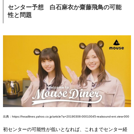
センター予想 白石麻衣か齋藤飛鳥の可能
性と問題
出典：https://headlines.yahoo.co.jp/article?a=20190308-00010045-realsound-ent.view-000
初センターの可能性が低いとなれば、これまでセンター経