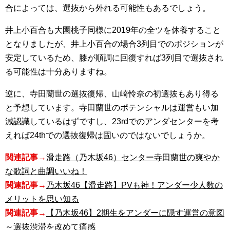
合によっては、選抜から外れる可能性もあるでしょう。
井上小百合も大園桃子同様に2019年の全ツを休養すること
となりましたが、井上小百合の場合3列目でのポジションが
安定しているため、膝が順調に回復すれば3列目で選抜され
る可能性は十分ありますね。
逆に、寺田蘭世の選抜復帰、山崎怜奈の初選抜もあり得る
と予想しています。寺田蘭世のポテンシャルは運営もい加
減認識しているはずですし、23rdでのアンダセンターを考
えれば24thでの選抜復帰は固いのではないでしょうか。
関連記事→
滑走路（乃木坂46）センター寺田蘭世の爽やか
な歌詞と曲調いいね！
関連記事→
乃木坂46【滑走路】PVも神！アンダー少人数の
メリットを思い知る
関連記事→
【乃木坂46】2期生をアンダーに隠す運営の意図
～選抜渋滞を改めて痛感