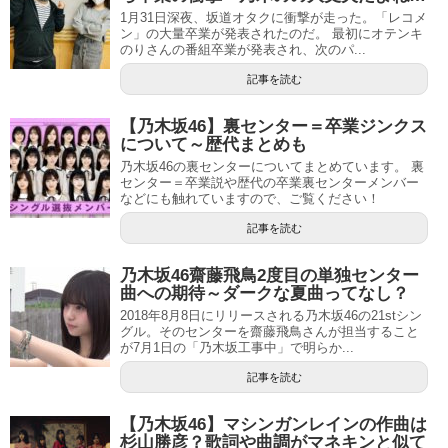
1月31日深夜、坂道オタクに衝撃が走った。「レコメ
ン」の大量卒業が発表されたのだ。 最初にオテンキ
のりさんの番組卒業が発表され、次のパ...
記事を読む
【乃木坂46】裏センター＝卒業ジンクス
について～歴代まとめも
乃木坂46の裏センターについてまとめています。 裏
センター＝卒業説や歴代の卒業裏センターメンバー
などにも触れていますので、ご覧ください！
記事を読む
乃木坂46齋藤飛鳥2度目の単独センター
曲への期待～ダークな夏曲ってなし？
2018年8月8日にリリースされる乃木坂46の21stシン
グル。そのセンターを齋藤飛鳥さんが担当すること
が7月1日の「乃木坂工事中」で明らか...
記事を読む
【乃木坂46】マシンガンレインの作曲は
杉山勝彦？歌詞や曲調がマネキンと似て