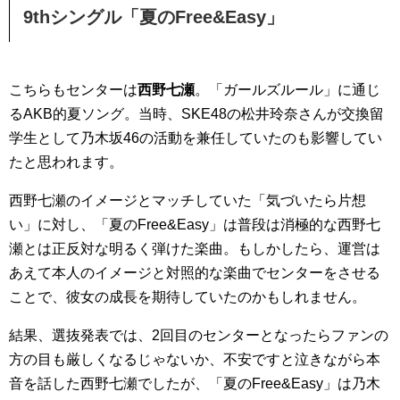
9thシングル「夏のFree&Easy」
こちらもセンターは
西野七瀬
。「ガールズルール」に通じ
るAKB的夏ソング。当時、SKE48の松井玲奈さんが交換留
学生として乃木坂46の活動を兼任していたのも影響してい
たと思われます。
西野七瀬のイメージとマッチしていた「気づいたら片想
い」に対し、「夏のFree&Easy」は普段は消極的な西野七
瀬とは正反対な明るく弾けた楽曲。もしかしたら、運営は
あえて本人のイメージと対照的な楽曲でセンターをさせる
ことで、彼女の成長を期待していたのかもしれません。
結果、選抜発表では、2回目のセンターとなったらファンの
方の目も厳しくなるじゃないか、不安ですと泣きながら本
音を話した西野七瀬でしたが、「夏のFree&Easy」は乃木