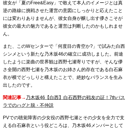
彼女が「夏のFree&Easy」で敢えて本人のイメージとは真
逆の路線に挑戦させた運営の意図にしっかりと応えたこと
には変わりありませんが、彼女自身が醸し出す儚さこそが
彼女の最大の魅力であると運営は判断したのかもしれませ
ん。
また、このWセンターで「何度目の青空か?」で試みた白西
シンメという新たな乃木坂46の確立に成功しました。前途
したように楽曲の世界観は西野七瀬寄りですが、そんな儚
さ全開の西野七瀬を乃木坂のお姉さん的存在である白石麻
衣が横でどっしりと構えたことで、絶妙なバランスを生み
出したのです。
関連記事→
乃木坂46【白西】白石西野の戦友の証！7thバス
ラでのハグと脱・不仲説
PVでの聴覚障害の少女役の西野七瀬とその少女を全力で支
える白石麻衣という役どころは、乃木坂46メンバーとして