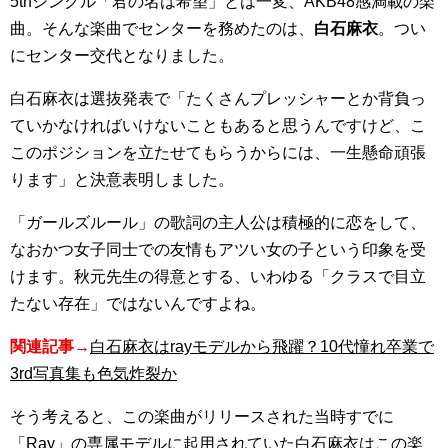
5thシングル「君の名は希望」とは一変、AKB48感満載の楽
曲。そんな楽曲でセンターを務めたのは、
白石麻衣
。つい
にセンター交代となりました。
白石麻衣は選抜発表で「たくさんプレッシャーとか背負っ
ていかなければいけないこともあると思うんですけど、こ
このポジションを立たせてもらうからには、一生懸命頑張
ります」と決意表明しました。
「ガールズルール」の歌詞の主人公は積極的に恋をして、
なおかつ女子同士での友情もアツい女の子という印象を受
けます。秋元先生の得意とする、いわゆる「クラスで目立
たない存在」ではないんですよね。
関連記事→
白石麻衣はrayモデルから飛躍？10代憧れ卒業で
3rd写真集も色気炸裂か
そう考えると、この楽曲がリリースされた当時すでに
「Ray」の専属モデルに起用されていた白石麻衣はこの楽