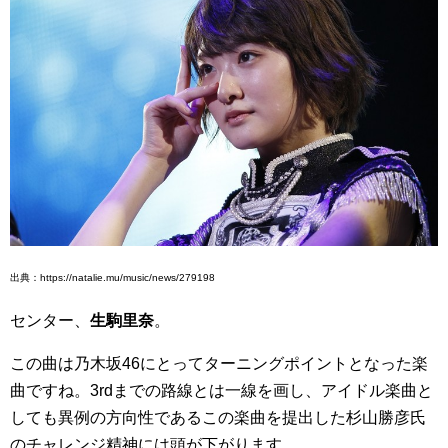
出典：https://natalie.mu/music/news/279198
センター、
生駒里奈
。
この曲は乃木坂46にとってターニングポイントとなった楽
曲ですね。3rdまでの路線とは一線を画し、アイドル楽曲と
しても異例の方向性であるこの楽曲を提出した杉山勝彦氏
のチャレンジ精神には頭が下がります。