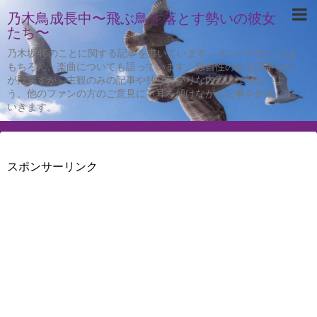
乃木鳥成長中〜飛ぶ鳥を落とす勢いの彼女
たち〜
乃木坂46のことに関する記事を書いています。メンバーのことは
もちろん、楽曲についても語っています。独自性のある記事を心
がけますが、主観のみの記事や独り善がりな内容にならないよ
う、他のファンの方のご意見にも耳を傾けながら記事を作成して
いきます。
スポンサーリンク