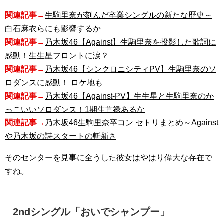
関連記事→
生駒里奈が刻んだ卒業シングルの新たな歴史～
白石麻衣らにも影響するか
関連記事→
乃木坂46【Against】生駒里奈を投影した歌詞に
感動！生生星フロントに涙？
関連記事→
乃木坂46【シンクロニシティPV】生駒里奈のソ
ロダンスに感動！ ロケ地も
関連記事→
乃木坂46【Against-PV】生生星と生駒里奈のか
っこいいソロダンス！1期生貫禄あるな
関連記事→
乃木坂46生駒里奈卒コン セトリまとめ～Against
や乃木坂の詩スタートの斬新さ
そのセンターを見事に全うした彼女はやはり偉大な存在で
すね。
2ndシングル「おいでシャンプー」