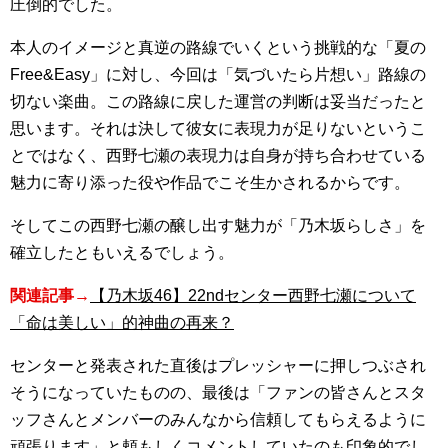
圧倒的でした。
本人のイメージと真逆の路線でいくという挑戦的な「夏の
Free&Easy」に対し、今回は「気づいたら片想い」路線の
切ない楽曲。この路線に戻した運営の判断は妥当だったと
思います。それは決して彼女に表現力が足りないというこ
とではなく、西野七瀬の表現力は自身が持ち合わせている
魅力に寄り添った役や作品でこそ生かされるからです。
そしてこの西野七瀬の醸し出す魅力が「乃木坂らしさ」を
確立したともいえるでしょう。
関連記事→
【乃木坂46】22ndセンター西野七瀬について
「命は美しい」的神曲の再来？
センターと発表された直後はプレッシャーに押しつぶされ
そうになっていたものの、最後は「ファンの皆さんとスタ
ッフさんとメンバーのみんなから信頼してもらえるように
頑張ります」と頼もしくコメントしていたのも印象的でし