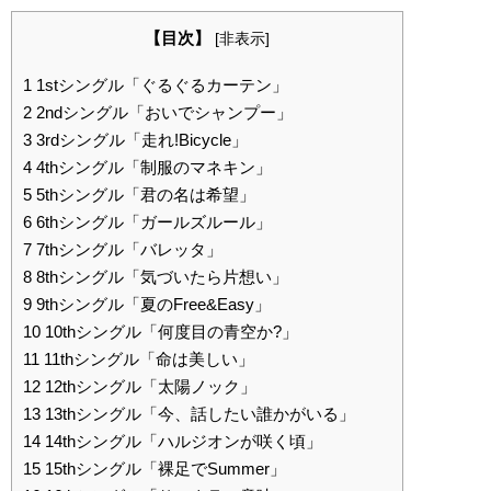
【目次】
[
非表示
]
1
1stシングル「ぐるぐるカーテン」
2
2ndシングル「おいでシャンプー」
3
3rdシングル「走れ!Bicycle」
4
4thシングル「制服のマネキン」
5
5thシングル「君の名は希望」
6
6thシングル「ガールズルール」
7
7thシングル「バレッタ」
8
8thシングル「気づいたら片想い」
9
9thシングル「夏のFree&Easy」
10
10thシングル「何度目の青空か?」
11
11thシングル「命は美しい」
12
12thシングル「太陽ノック」
13
13thシングル「今、話したい誰かがいる」
14
14thシングル「ハルジオンが咲く頃」
15
15thシングル「裸足でSummer」