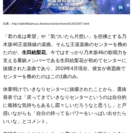
出典：http://akb48taimuzu.livedoor.biz/archives/41403287.html
「君の名は希望」や「気づいたら片想い」を彷彿とする乃
木坂46王道路線の楽曲。そんな王道楽曲のセンターを務め
たのが、
生田絵梨花
。今ではすっかり乃木坂46の歌唱力を
支える重鎮メンバーである生田絵梨花が初めてセンターに
抜擢された楽曲であり、2019年4月現在、彼女が表題曲で
センターを務めたのはこの1曲のみ。
休業明けでいきなりセンターに抜擢されたことから、選抜
発表では「戻ってきていきなりセンターというのは自分的
に複雑な気持ちもあるし図々しいだろうなと思うし」と戸
惑いながらも「自分の持ってるパワーをいっぱい出せたら
いいな」とコメント。