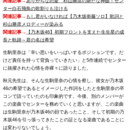
関連記事→
ありがちな恋愛 杉山勝彦の新たな神曲！セン
ター白石飛鳥の歌割りも泣ける
関連記事→
もし君がいなければ【乃木坂衛藤ソロ】歌詞と
杉山勝彦メロディーが染みる
関連記事→
【乃木坂46】初期フロントを支えた生生星の成
長と軌跡～君の名は希望
生駒里奈は「辛い思いをいっぱいするポジションです。だ
けど責任を持って背負っていきたい」と5作連続でセンター
に抜擢された心情を赤裸々に語りました。
秋元先生は、そんな生駒里奈の心情を察し、彼女が乃木坂
46の希望であるとイメージした作詞をしたと生駒里奈の卒
コンで語っていたのも印象的です。今後、別のメンバーが
この楽曲でセンターを務めていくと思いますが、この楽曲
は生駒里奈が乃木坂46の顔であったこと、そして初期の乃
木坂46を引っ張ってきたことの証となる楽曲であることに
は変わりないでしょう。