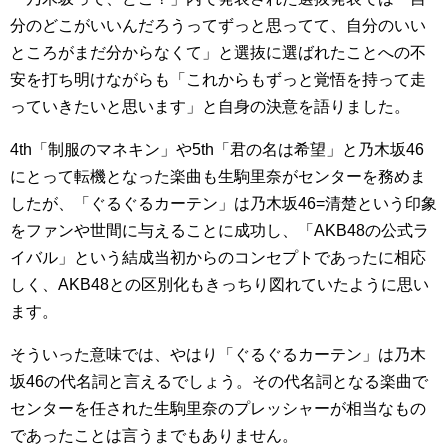
分のどこがいいんだろうってずっと思ってて、自分のいい
ところがまだ分からなくて」と選抜に選ばれたことへの不
安を打ち明けながらも「これからもずっと覚悟を持って走
っていきたいと思います」と自身の決意を語りました。
4th「制服のマネキン」や5th「君の名は希望」と乃木坂46
にとって転機となった楽曲も生駒里奈がセンターを務めま
したが、「ぐるぐるカーテン」は乃木坂46=清楚という印象
をファンや世間に与えることに成功し、「AKB48の公式ラ
イバル」という結成当初からのコンセプトであったに相応
しく、AKB48との区別化もきっちり図れていたように思い
ます。
そういった意味では、やはり「ぐるぐるカーテン」は乃木
坂46の代名詞と言えるでしょう。その代名詞となる楽曲で
センターを任された生駒里奈のプレッシャーが相当なもの
であったことは言うまでもありません。