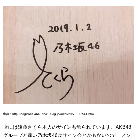
出典：http://nogizaka-46bunno1.blog.jp/archives/78217544.html
店には遠藤さくら本人のサインも飾られています。AKB48
グループと違い乃木坂46はサイン会とかもないので、メン