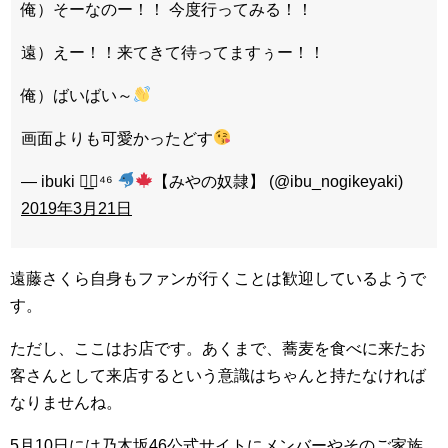
俺）そーなのー！！ 今度行ってみる！！
遠）えー！！来てきて待ってますぅー！！
俺）ばいばい～
画面よりも可愛かったどす
— ibuki ◢͟￨⁴⁶
【みやの奴隷】 (@ibu_nogikeyaki)
2019年3月21日
遠藤さくら自身もファンが行くことは歓迎しているようで
す。
ただし、ここはお店です。あくまで、蕎麦を食べに来たお
客さんとして来店するという意識はちゃんと持たなければ
なりませんね。
5月10日には乃木坂46公式サイトにメンバーやそのご家族