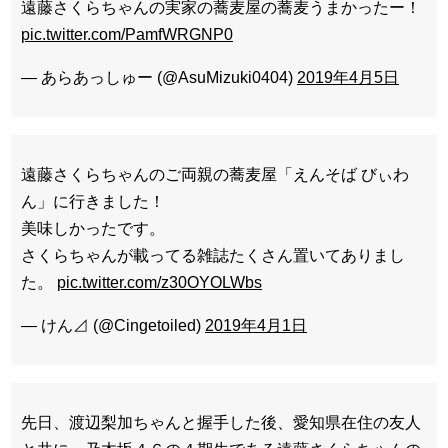
遠藤さくらちゃんの実家の蕎麦屋の蕎麦うまかったー！
pic.twitter.com/PamfWRGNP0
— あらあっしゅー (@AsuMizuki0404)
2019年4月5日
遠藤さくらちゃんのご両親の蕎麦屋「えんそば びぃわ
ん」に行きました！
美味しかったです。
さくらちゃんが載ってる雑誌たくさん置いてありまし
た。
pic.twitter.com/z30OYOLWbs
— けん⊿ (@Cingetoiled)
2019年4月1日
先日、渡辺梨加ちゃんと握手した後、愛知県在住の友人