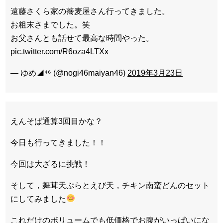
遠藤さくら家の蕎麦屋さん行ってきました。
お粗末さまでした。笑
お父さんとも話せて最高な時間やった。
pic.twitter.com/R6oza4LTXx
— ゆめ◢⁴⁶ (@nogi46maiyan46)
2019年3月23日
えんそば通算3回目かな？
今日も行ってきました！！
今回は大ざるに挑戦！
そして，舞茸天ぷらとえび天，チキン南蛮どんのセット
にしてみました
これだけのボリュームでも低価格でお腹がいっぱいにな