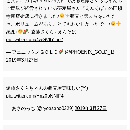
と共に、乃木坂４６の４期生である遠藤さくらちゃんの
ご両親が経営されている蕎麦屋さん『えんそば』の円頓
寺商店街店に行きました♪
蕎麦と天ぷらをいただ
き、ボリュームがあり、とてもおいしかったです♪
感謝♪
#遠藤さくら
#えんそば
pic.twitter.com/4wGVlb5no7
— フェニックスＧＯＬＤ
(@PHOENIX_GOLD_1)
2019年3月27日
遠藤さくらちゃんの蕎麦屋美味しい(^^)
pic.twitter.com/Hnz0bNNlF4
— あさのっち (@ryoasano0229)
2019年3月27日