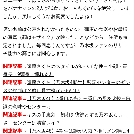
坂工事中」では実家から預かってきたという「ざるそば」
をバナナマンの2人が試食。お二人もその味を絶賛していま
したが、美味しそうなお蕎麦でしたよね！
店の名前は公表されなかったものの、蕎麦の食器やお母様
の写真（顔はモザイク）が映ったことなどから、住所も特
定されました。毎回思うんですが、乃木坂ファンのリサー
チ能力の高さには関心します。
関連記事→
遠藤さくらのスタイルがレベチな件～小顔・高
身長・9頭身？憧れるわ
関連記事→
遠藤さくら【乃木坂4期生】暫定センターのダン
スの評判は？癒し系性格がかわいい
関連記事→
【乃木坂46】4番目の光と三番目の風を比較～歌
詞の意味やセンターも
関連記事→
キスの手裏剣 初期を彷彿とする乃木坂らし
さ！センターは清宮レイ？
関連記事→
【乃木坂46】4期生は誰が人気？推しメン誰にす