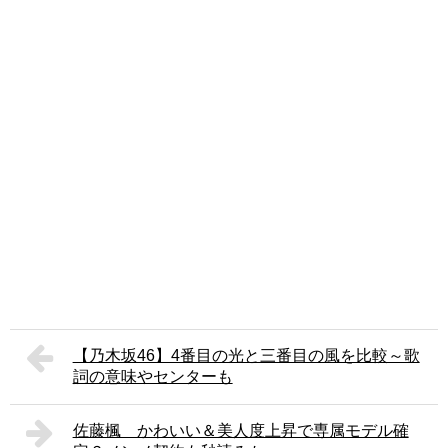
【乃木坂46】4番目の光と三番目の風を比較～歌
詞の意味やセンターも
佐藤楓 かわいい＆美人度上昇で専属モデル確