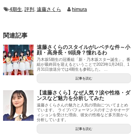
4期生
,
評判
,
遠藤さくら
himura
関連記事
遠藤さくらのスタイルがレベチな件～小
顔・高身長・9頭身？憧れるわ
乃木坂5期生の冠番組「新・乃木坂スター誕生」。番
組が最終回を迎えるということで2023年1月24日、1
月31日放送分では4期生も参戦した。 ...
記事を読む
【遠藤さくら】なぜ人気？涙や性格・ダ
ンスなど魅力を分析してみた
遠藤さくらさんの魅力と人気の理由についてまとめ
ています。 ライブパフォーマンスのすごさやオーデ
ィションを受けた理由、彼女の性格など多方面から
分析しています。
記事を読む