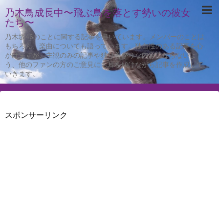
乃木鳥成長中〜飛ぶ鳥を落とす勢いの彼女
たち〜
乃木坂46のことに関する記事を書いています。メンバーのことは
もちろん、楽曲についても語っています。独自性のある記事を心
がけますが、主観のみの記事や独り善がりな内容にならないよ
う、他のファンの方のご意見にも耳を傾けながら記事を作成して
いきます。
スポンサーリンク