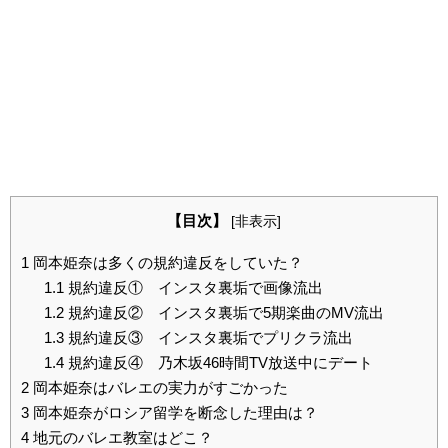
【目次】
[
非表示
]
1
岡本姫奈は多くの規約違反をしていた？
1.1
規約違反① インスタ裏垢で画像流出
1.2
規約違反② インスタ裏垢で5期楽曲のMV流出
1.3
規約違反③ インスタ裏垢でプリクラ流出
1.4
規約違反④ 乃木坂46時間TV放送中にデート
2
岡本姫奈はバレエの実力がすごかった
3
岡本姫奈がロシア留学を断念した理由は？
4
地元のバレエ教室はどこ？