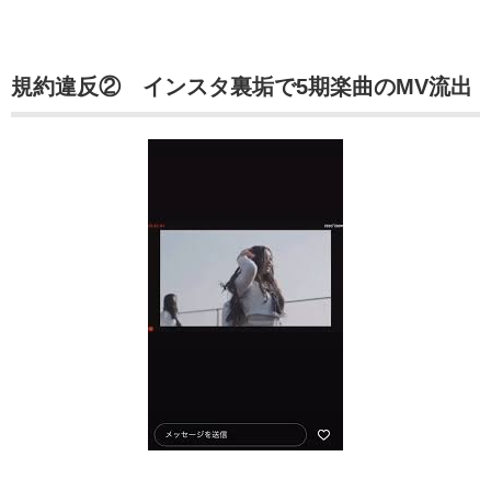
規約違反② インスタ裏垢で5期楽曲のMV流出