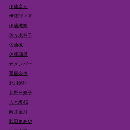
伊藤寧々
伊藤理々杏
伊藤純奈
佐々木琴子
佐藤楓
佐藤璃果
元メンバー
冨里奈央
北川悠理
北野日奈子
吉本坂46
向井葉月
和田まあや