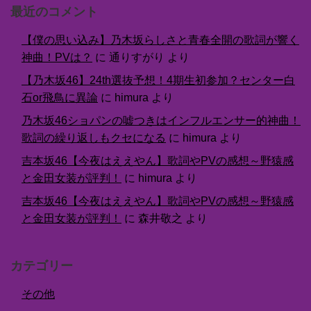
最近のコメント
【僕の思い込み】乃木坂らしさと青春全開の歌詞が響く
神曲！PVは？
に
通りすがり
より
【乃木坂46】24th選抜予想！4期生初参加？センター白
石or飛鳥に異論
に
himura
より
乃木坂46ショパンの嘘つきはインフルエンサー的神曲！
歌詞の繰り返しもクセになる
に
himura
より
吉本坂46【今夜はええやん】歌詞やPVの感想～野猿感
と金田女装が評判！
に
himura
より
吉本坂46【今夜はええやん】歌詞やPVの感想～野猿感
と金田女装が評判！
に
森井敬之
より
カテゴリー
その他