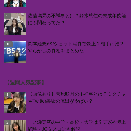
佐藤璃果の不祥事とは？鈴木悠仁の未成年飲酒
にも関わってた？
岡本姫奈が2ショット写真で炎上？相手は誰？
やらかしの真相をまとめた
【週間人気記事】
【画像あり】菅原咲月の不祥事とは？ミクチャ
やTwitter裏垢の流出がやばい？
一ノ瀬美空の中学・高校・大学は？実家や陸上
経験・JCミスコンも解説