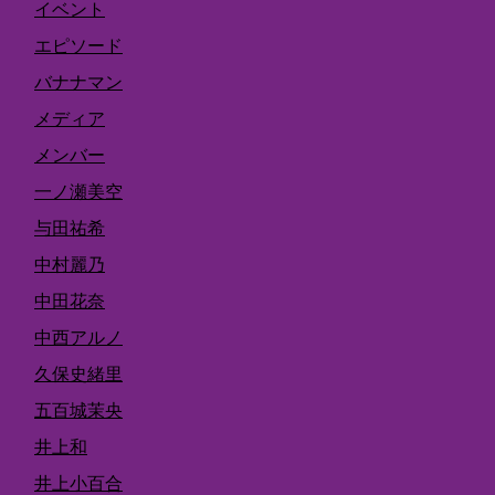
イベント
エピソード
バナナマン
メディア
メンバー
一ノ瀬美空
与田祐希
中村麗乃
中田花奈
中西アルノ
久保史緒里
五百城茉央
井上和
井上小百合