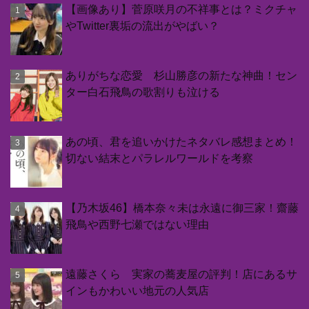
【画像あり】菅原咲月の不祥事とは？ミクチャ
やTwitter裏垢の流出がやばい？
ありがちな恋愛 杉山勝彦の新たな神曲！セン
ター白石飛鳥の歌割りも泣ける
あの頃、君を追いかけたネタバレ感想まとめ！
切ない結末とパラレルワールドを考察
【乃木坂46】橋本奈々未は永遠に御三家！齋藤
飛鳥や西野七瀬ではない理由
遠藤さくら 実家の蕎麦屋の評判！店にあるサ
インもかわいい地元の人気店