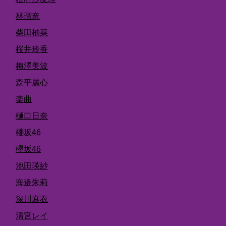
林瑠奈
柴田柚菜
桜井玲香
梅澤美波
森平麗心
楽曲
樋口日奈
櫻坂46
欅坂46
池田瑛紗
海邉朱莉
深川麻衣
清宮レイ