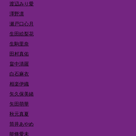
渡辺みり愛
澤野凛
瀬戸口心月
生田絵梨花
生駒里奈
田村真佑
畠中清羅
白石麻衣
相楽伊織
矢久保美緒
矢田萌華
秋元真夏
筒井あやめ
能條愛未