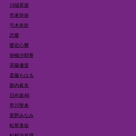
川端晃菜
市來玲奈
弓木奈於
恋愛
愛宕心響
掛橋沙耶香
斉藤優里
斎藤ちはる
新内眞衣
日向坂46
早川聖来
星野みなみ
松尾美佑
松村沙友理