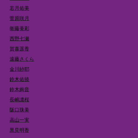
若月佑美
菅原咲月
衛藤美彩
西野七瀬
賀喜遥香
遠藤さくら
金川紗耶
鈴木佑捺
鈴木絢音
長嶋凛桜
阪口珠美
高山一実
黒見明香