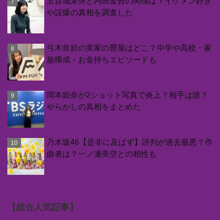
五百城茉央と内田金吾の関係は？イケメン好き
や誤爆の真相を調査した
弓木奈於の実家の畳屋はどこ？中学や高校・家
族構成・お金持ちエピソードも
岡本姫奈が2ショット写真で炎上？相手は誰？
やらかしの真相をまとめた
乃木坂46【是非に及ばず】評判が過去最悪？作
曲者は？一ノ瀬美空との相性も
【総合人気記事】