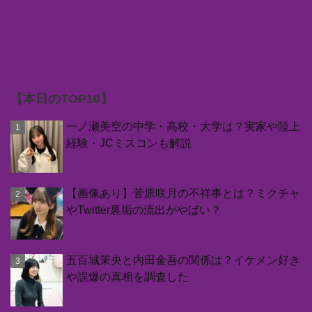
【本日のTOP10】
一ノ瀬美空の中学・高校・大学は？実家や陸上
経験・JCミスコンも解説
【画像あり】菅原咲月の不祥事とは？ミクチャ
やTwitter裏垢の流出がやばい？
五百城茉央と内田金吾の関係は？イケメン好き
や誤爆の真相を調査した