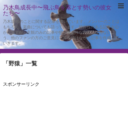
乃木鳥成長中〜飛ぶ鳥を落とす勢いの彼女
たち〜
乃木坂46のことに関する記事を書いています。メンバーのことは
もちろん、楽曲についても語っています。独自性のある記事を心
がけますが、主観のみの記事や独り善がりな内容にならないよ
う、他のファンの方のご意見にも耳を傾けながら記事を作成して
いきます。
「
野猿
」
一覧
スポンサーリンク