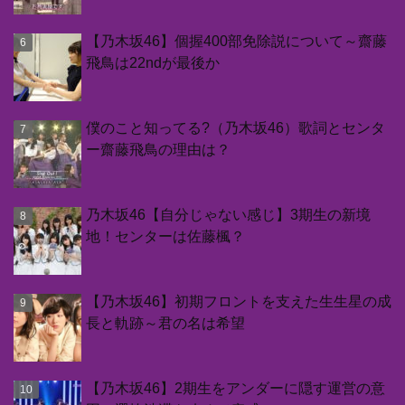
【乃木坂46】個握400部免除説について～齋藤
飛鳥は22ndが最後か
僕のこと知ってる?（乃木坂46）歌詞とセンタ
ー齋藤飛鳥の理由は？
乃木坂46【自分じゃない感じ】3期生の新境
地！センターは佐藤楓？
【乃木坂46】初期フロントを支えた生生星の成
長と軌跡～君の名は希望
【乃木坂46】2期生をアンダーに隠す運営の意