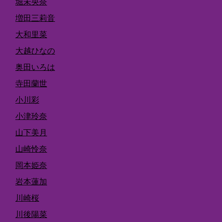
堀未央奈
増田三莉音
大和里菜
大越ひなの
奥田いろは
寺田蘭世
小川彩
小津玲奈
山下美月
山崎怜奈
岡本姫奈
岩本蓮加
川崎桜
川後陽菜