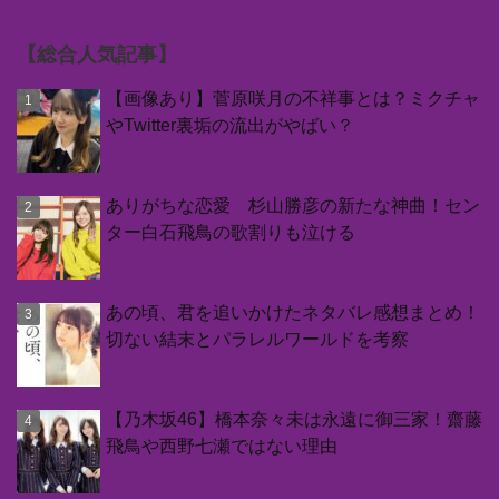
【総合人気記事】
【画像あり】菅原咲月の不祥事とは？ミクチャ
やTwitter裏垢の流出がやばい？
ありがちな恋愛 杉山勝彦の新たな神曲！セン
ター白石飛鳥の歌割りも泣ける
あの頃、君を追いかけたネタバレ感想まとめ！
切ない結末とパラレルワールドを考察
【乃木坂46】橋本奈々未は永遠に御三家！齋藤
飛鳥や西野七瀬ではない理由