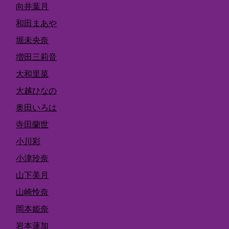
向井葉月
和田まあや
堀未央奈
増田三莉音
大和里菜
大越ひなの
奥田いろは
寺田蘭世
小川彩
小津玲奈
山下美月
山崎怜奈
岡本姫奈
岩本蓮加