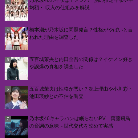
乃木坂46の年収は？メンバー別の推定年収や平
均額・ 収入の仕組みを解説
橋本潮が乃木坂に問題発言？性格がやばいと言
われた理由を調査した
五百城茉央と内田金吾の関係は？イケメン好き
や誤爆の真相を調査した
五百城茉央は性格が悪い？炎上理由や小川彩・
池田瑛紗との不仲を調査
乃木坂46キャラバンは眠らないPV 齋藤飛鳥
の台詞の意味～世代交代を改めて実感