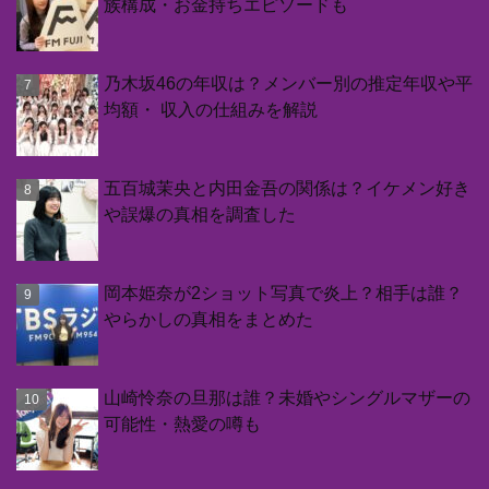
族構成・お金持ちエピソードも
乃木坂46の年収は？メンバー別の推定年収や平
均額・ 収入の仕組みを解説
五百城茉央と内田金吾の関係は？イケメン好き
や誤爆の真相を調査した
岡本姫奈が2ショット写真で炎上？相手は誰？
やらかしの真相をまとめた
山崎怜奈の旦那は誰？未婚やシングルマザーの
可能性・熱愛の噂も