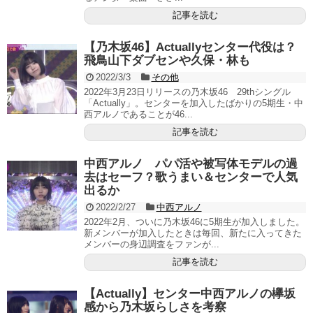
記事を読む
【乃木坂46】Actuallyセンター代役は？
飛鳥山下ダブセンや久保・林も
2022/3/3
その他
2022年3月23日リリースの乃木坂46 29thシングル
「Actually」。センターを加入したばかりの5期生・中
西アルノであることが46...
記事を読む
中西アルノ パパ活や被写体モデルの過
去はセーフ？歌うまい＆センターで人気
出るか
2022/2/27
中西アルノ
2022年2月、ついに乃木坂46に5期生が加入しました。
新メンバーが加入したときは毎回、新たに入ってきた
メンバーの身辺調査をファンが...
記事を読む
【Actually】センター中西アルノの欅坂
感から乃木坂らしさを考察