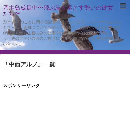
乃木鳥成長中〜飛ぶ鳥を落とす勢いの彼女
たち〜
乃木坂46のことに関する記事を書いています。メンバーのことは
もちろん、楽曲についても語っています。独自性のある記事を心
がけますが、主観のみの記事や独り善がりな内容にならないよ
う、他のファンの方のご意見にも耳を傾けながら記事を作成して
いきます。
「
中西アルノ
」
一覧
スポンサーリンク