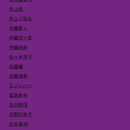
井上和
井上小百合
伊藤寧々
伊藤理々杏
伊藤純奈
佐々木琴子
佐藤楓
佐藤璃果
元メンバー
冨里奈央
北川悠理
北野日奈子
吉本坂46