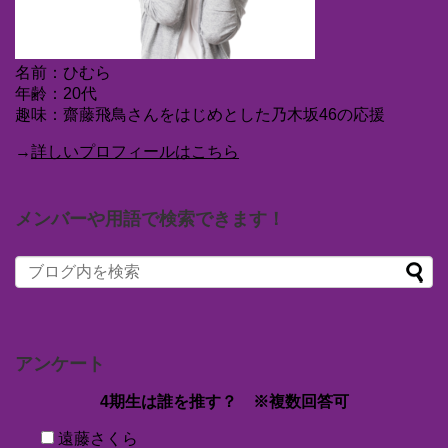
名前：ひむら
年齢：20代
趣味：齋藤飛鳥さんをはじめとした乃木坂46の応援
→
詳しいプロフィールはこちら
メンバーや用語で検索できます！
アンケート
4期生は誰を推す？ ※複数回答可
遠藤さくら