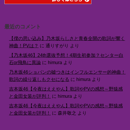
最近のコメント
【僕の思い込み】乃木坂らしさと青春全開の歌詞が響く
神曲！PVは？
に
通りすがり
より
【乃木坂46】24th選抜予想！4期生初参加？センター白
石or飛鳥に異論
に
himura
より
乃木坂46ショパンの嘘つきはインフルエンサー的神曲！
歌詞の繰り返しもクセになる
に
himura
より
吉本坂46【今夜はええやん】歌詞やPVの感想～野猿感
と金田女装が評判！
に
himura
より
吉本坂46【今夜はええやん】歌詞やPVの感想～野猿感
と金田女装が評判！
に
森井敬之
より