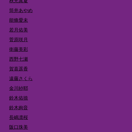
秋元真夏
筒井あやめ
能條愛未
若月佑美
菅原咲月
衛藤美彩
西野七瀬
賀喜遥香
遠藤さくら
金川紗耶
鈴木佑捺
鈴木絢音
長嶋凛桜
阪口珠美