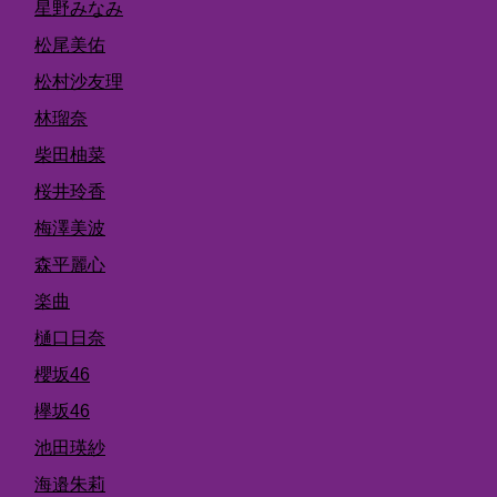
星野みなみ
松尾美佑
松村沙友理
林瑠奈
柴田柚菜
桜井玲香
梅澤美波
森平麗心
楽曲
樋口日奈
櫻坂46
欅坂46
池田瑛紗
海邉朱莉