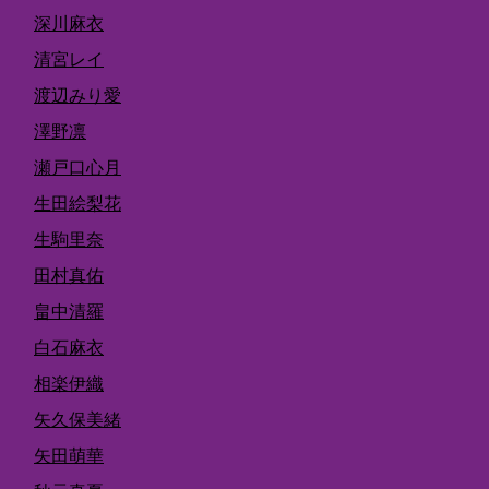
深川麻衣
清宮レイ
渡辺みり愛
澤野凛
瀬戸口心月
生田絵梨花
生駒里奈
田村真佑
畠中清羅
白石麻衣
相楽伊織
矢久保美緒
矢田萌華