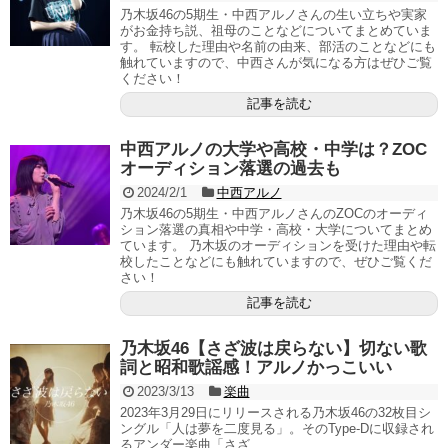
乃木坂46の5期生・中西アルノさんの生い立ちや実家
がお金持ち説、祖母のことなどについてまとめていま
す。 転校した理由や名前の由来、部活のことなどにも
触れていますので、中西さんが気になる方はぜひご覧
ください！
記事を読む
中西アルノの大学や高校・中学は？ZOC
オーディション落選の過去も
2024/2/1
中西アルノ
乃木坂46の5期生・中西アルノさんのZOCのオーディ
ション落選の真相や中学・高校・大学についてまとめ
ています。 乃木坂のオーディションを受けた理由や転
校したことなどにも触れていますので、ぜひご覧くだ
さい！
記事を読む
乃木坂46【さざ波は戻らない】切ない歌
詞と昭和歌謡感！アルノかっこいい
2023/3/13
楽曲
2023年3月29日にリリースされる乃木坂46の32枚目シ
ングル「人は夢を二度見る」。そのType-Dに収録され
るアンダー楽曲「さざ...