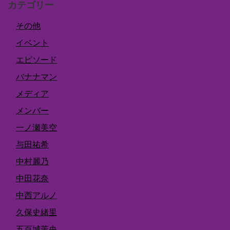
カテゴリー
その他
イベント
エピソード
バナナマン
メディア
メンバー
一ノ瀬美空
与田祐希
中村麗乃
中田花奈
中西アルノ
久保史緒里
五百城茉央