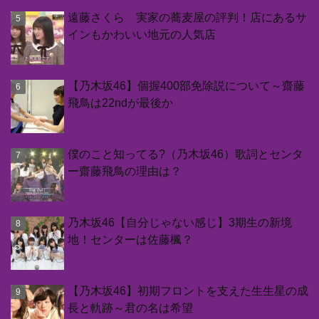
遠藤さくら 実家の蕎麦屋の評判！店にあるサ
インもかわいい地元の人気店
【乃木坂46】個握400部免除説について～齋藤
飛鳥は22ndが最後か
僕のこと知ってる?（乃木坂46）歌詞とセンタ
ー齋藤飛鳥の理由は？
乃木坂46【自分じゃない感じ】3期生の新境
地！センターは佐藤楓？
【乃木坂46】初期フロントを支えた生生星の成
長と軌跡～君の名は希望