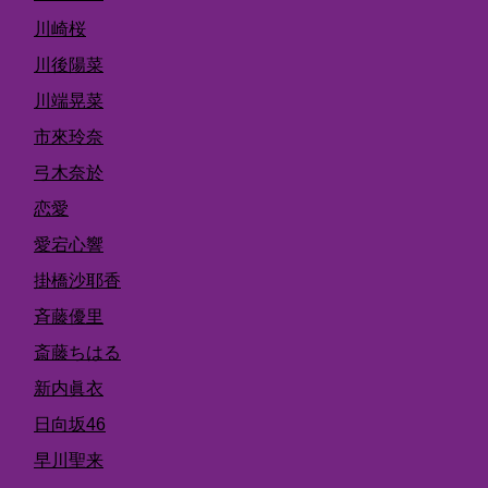
川崎桜
川後陽菜
川端晃菜
市來玲奈
弓木奈於
恋愛
愛宕心響
掛橋沙耶香
斉藤優里
斎藤ちはる
新内眞衣
日向坂46
早川聖来