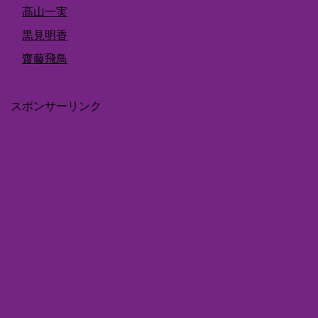
高山一実
黒見明香
齋藤飛鳥
スポンサーリンク