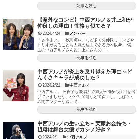
記事を読む
【意外なコンビ】中西アルノ＆井上和が
仲良しの理由！性格も似てる？
2024/4/24
メンバー
「さゆまい」「秋鳥姉妹」など多くの仲良しコンビや
トリオがあることも人気の理由である乃木坂46。5期
生の中西アルノさんと井上和さんのコ...
記事を読む
中西アルノが炎上を乗り越えた理由～ど
んくさキャラが成功した？
2024/2/21
中西アルノ
中西アルノ。 圧倒的な歌唱力で加入当初から注目を浴
びていましたが、パパ活問題などで炎上し、しばらく
の間アンダーが続いて...
記事を読む
中西アルノの生い立ち～実家お金持ち・
祖母は舞台女優でカジノ好き？
2024/2/1
中西アルノ