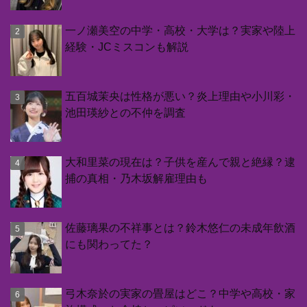
一ノ瀬美空の中学・高校・大学は？実家や陸上
経験・JCミスコンも解説
五百城茉央は性格が悪い？炎上理由や小川彩・
池田瑛紗との不仲を調査
大和里菜の現在は？子供を産んで親と絶縁？逮
捕の真相・乃木坂解雇理由も
佐藤璃果の不祥事とは？鈴木悠仁の未成年飲酒
にも関わってた？
弓木奈於の実家の畳屋はどこ？中学や高校・家