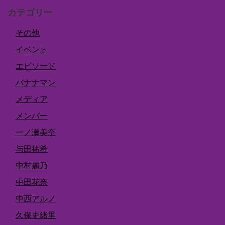
カテゴリー
その他
イベント
エピソード
バナナマン
メディア
メンバー
一ノ瀬美空
与田祐希
中村麗乃
中田花奈
中西アルノ
久保史緒里