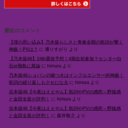
最近のコメント
【僕の思い込み】乃木坂らしさと青春全開の歌詞が響く
神曲！PVは？
に
通りすがり
より
【乃木坂46】24th選抜予想！4期生初参加？センター白
石or飛鳥に異論
に
himura
より
乃木坂46ショパンの嘘つきはインフルエンサー的神曲！
歌詞の繰り返しもクセになる
に
himura
より
吉本坂46【今夜はええやん】歌詞やPVの感想～野猿感
と金田女装が評判！
に
himura
より
吉本坂46【今夜はええやん】歌詞やPVの感想～野猿感
と金田女装が評判！
に
森井敬之
より