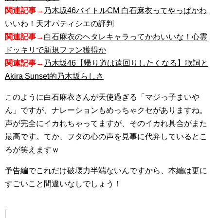
関連記事→
乃木坂46バイトルCM 白石麻衣ってやっぱかわ
いいわ！天才パティシエの評判
関連記事→
白石麻衣のヘタレキャラってかわいいな！心霊
ドッキリで新規ファン獲得か
関連記事→
乃木坂46【帰り道は遠回りしたくなる】歌詞と
Akira Sunset的乃木坂らしさ
このように白石麻衣さんが天使過ぎる「マジっ子まいや
ん」ですが、ナレーションもめっちゃクセがありますね。
声が完全にイカれちゃってますが、そのイカれ具合がまた
最高です。てか、ヲタの心の声を見事に代弁しているとこ
ろが笑えますｗ
予告編でこれだけ破壊力半端ないんですから、本編は更に
すごいこと間違いなしでしょう！