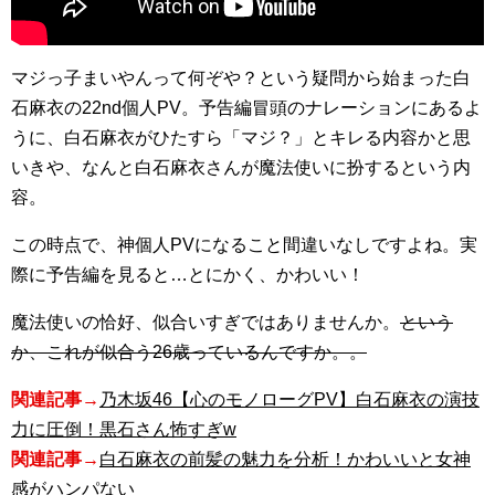
マジっ子まいやんって何ぞや？という疑問から始まった白
石麻衣の22nd個人PV。予告編冒頭のナレーションにあるよ
うに、白石麻衣がひたすら「マジ？」とキレる内容かと思
いきや、なんと白石麻衣さんが魔法使いに扮するという内
容。
この時点で、神個人PVになること間違いなしですよね。実
際に予告編を見ると…とにかく、かわいい！
魔法使いの恰好、似合いすぎではありませんか。
という
か、これが似合う26歳っているんですか。。
関連記事→
乃木坂46【心のモノローグPV】白石麻衣の演技
力に圧倒！黒石さん怖すぎw
関連記事→
白石麻衣の前髪の魅力を分析！かわいいと女神
感がハンパない