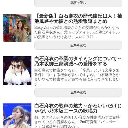
記事を読む
【最新版】白石麻衣の歴代彼氏11人！菊
池風磨や元彼との熱愛報道まとめ
Sexy Zoneの菊池風磨さんとの交際が明らかとなっ
た白石麻衣さん。元トップアイドルと現役アイドル
の交際というだけあり、大いに注目...
記事を読む
白石麻衣の卒業のタイミングについて～
乃木坂御三家消滅への覚悟をする
白石麻衣で検索をすると、「卒業」という文字を無
条件に目にする機会が多いですよね。白石麻衣とか
まいやんで検索すると嫌でも目に入ってきてしまい
ま...
記事を読む
白石麻衣の歌声の魅力～かわいいだけじ
ゃない乃木坂エースの歌唱力
顔、スタイルとその美しい容姿が性別問わずに支持
されている白石麻衣さん。 2nd写真集「パスポー
ト」は累計発行部数35万...