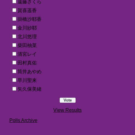
遠藤さくら
賀喜遥香
掛橋沙耶香
金川紗耶
北川悠理
柴田柚菜
清宮レイ
田村真佑
筒井あやめ
早川聖来
矢久保美緒
View Results
Polls Archive