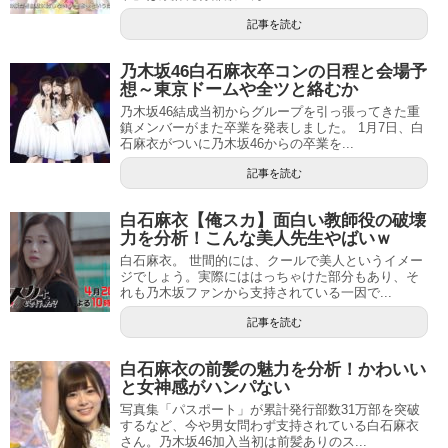
記事を読む
乃木坂46白石麻衣卒コンの日程と会場予
想～東京ドームや全ツと絡むか
乃木坂46結成当初からグループを引っ張ってきた重
鎮メンバーがまた卒業を発表しました。 1月7日、白
石麻衣がついに乃木坂46からの卒業を...
記事を読む
白石麻衣【俺スカ】面白い教師役の破壊
力を分析！こんな美人先生やばいｗ
白石麻衣。 世間的には、クールで美人というイメー
ジでしょう。実際にははっちゃけた部分もあり、そ
れも乃木坂ファンから支持されている一因で...
記事を読む
白石麻衣の前髪の魅力を分析！かわいい
と女神感がハンパない
写真集「パスポート」が累計発行部数31万部を突破
するなど、今や男女問わず支持されている白石麻衣
さん。乃木坂46加入当初は前髪ありのス...