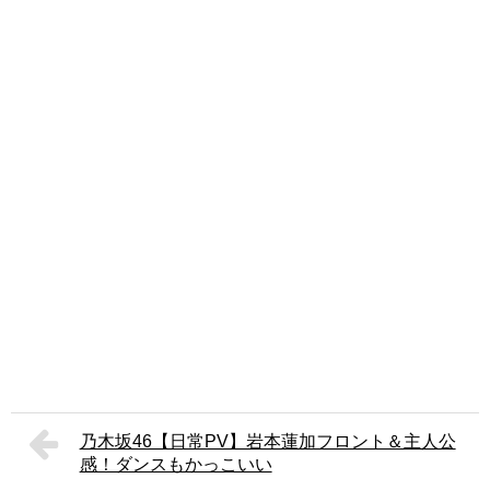
乃木坂46【日常PV】岩本蓮加フロント＆主人公
感！ダンスもかっこいい