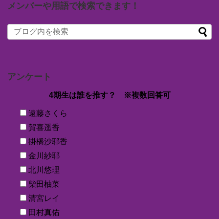
メンバーや用語で検索できます！
アンケート
4期生は誰を推す？ ※複数回答可
遠藤さくら
賀喜遥香
掛橋沙耶香
金川紗耶
北川悠理
柴田柚菜
清宮レイ
田村真佑