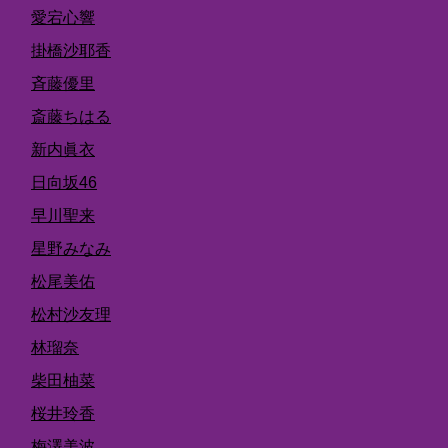
愛宕心響
掛橋沙耶香
斉藤優里
斎藤ちはる
新内眞衣
日向坂46
早川聖来
星野みなみ
松尾美佑
松村沙友理
林瑠奈
柴田柚菜
桜井玲香
梅澤美波