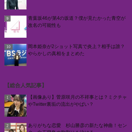
青葉坂46が第4の坂道？僕が見たかった青空が
改名の可能性も
岡本姫奈が2ショット写真で炎上？相手は誰？
やらかしの真相をまとめた
【総合人気記事】
【画像あり】菅原咲月の不祥事とは？ミクチャ
やTwitter裏垢の流出がやばい？
ありがちな恋愛 杉山勝彦の新たな神曲！セン