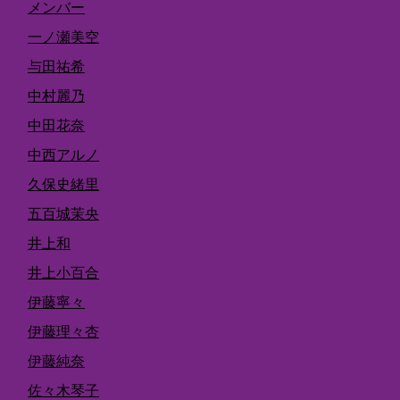
メンバー
一ノ瀬美空
与田祐希
中村麗乃
中田花奈
中西アルノ
久保史緒里
五百城茉央
井上和
井上小百合
伊藤寧々
伊藤理々杏
伊藤純奈
佐々木琴子