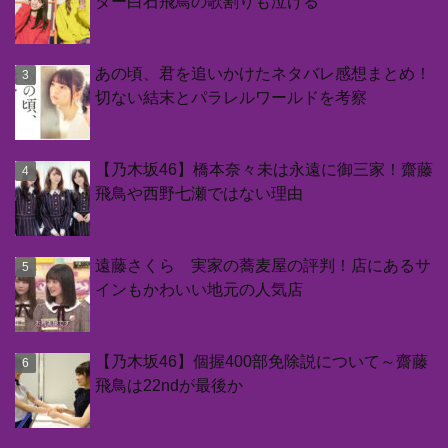
ター白石飛鳥の歌割りも泣ける
あの頃、君を追いかけたネタバレ感想まとめ！
切ない結末とパラレルワールドを考察
【乃木坂46】橋本奈々未は永遠に御三家！齋藤
飛鳥や西野七瀬ではない理由
遠藤さくら 実家の蕎麦屋の評判！店にあるサ
インもかわいい地元の人気店
【乃木坂46】個握400部免除説について～齋藤
飛鳥は22ndが最後か