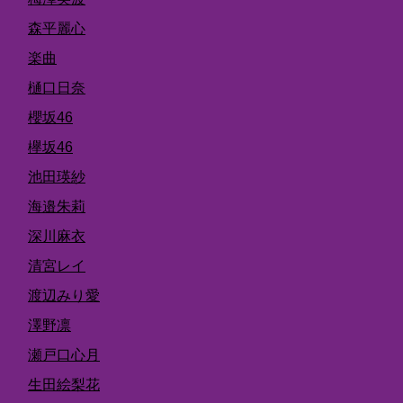
森平麗心
楽曲
樋口日奈
櫻坂46
欅坂46
池田瑛紗
海邉朱莉
深川麻衣
清宮レイ
渡辺みり愛
澤野凛
瀬戸口心月
生田絵梨花