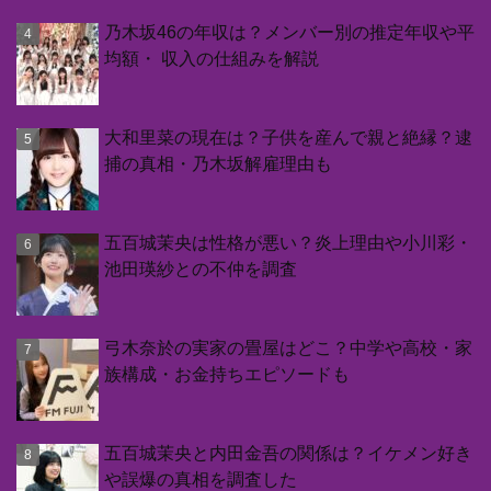
乃木坂46の年収は？メンバー別の推定年収や平
均額・ 収入の仕組みを解説
大和里菜の現在は？子供を産んで親と絶縁？逮
捕の真相・乃木坂解雇理由も
五百城茉央は性格が悪い？炎上理由や小川彩・
池田瑛紗との不仲を調査
弓木奈於の実家の畳屋はどこ？中学や高校・家
族構成・お金持ちエピソードも
五百城茉央と内田金吾の関係は？イケメン好き
や誤爆の真相を調査した