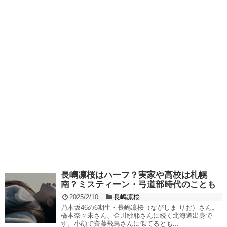
長嶋凛桜はハーフ？実家や高校は札幌
南？ミスティーン・弓道部時代のことも
2025/2/10
長嶋凛桜
乃木坂46の6期生・長嶋凛桜（ながしま りお）さん。
橋本奈々未さん、金川紗耶さんに続く北海道出身で
す。小顔で齋藤飛鳥さんに似てるとも...