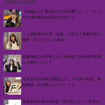
【本日のTOP10】
【画像あり】菅原咲月の不祥事とは？ミクチャ
やTwitter裏垢の流出がやばい？
一ノ瀬美空の中学・高校・大学は？実家や陸上
経験・JCミスコンも解説
佐藤璃果の不祥事とは？鈴木悠仁の未成年飲酒
にも関わってた？
弓木奈於の実家の畳屋はどこ？中学や高校・家
族構成・お金持ちエピソードも
青葉坂46が第4の坂道？僕が見たかった青空が