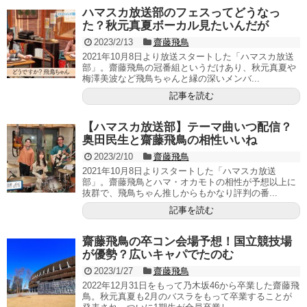
ハマスカ放送部のフェスってどうなっ
た？秋元真夏ボーカル見たいんだが
2023/2/13
齋藤飛鳥
2021年10月8日より放送スタートした「ハマスカ放送
部」。齋藤飛鳥の冠番組というだけあり、秋元真夏や
梅澤美波など飛鳥ちゃんと縁の深いメンバ...
記事を読む
【ハマスカ放送部】テーマ曲いつ配信？
奥田民生と齋藤飛鳥の相性いいね
2023/2/10
齋藤飛鳥
2021年10月8日よりスタートした「ハマスカ放送
部」。齋藤飛鳥とハマ・オカモトの相性が予想以上に
抜群で、飛鳥ちゃん推しからもかなり評判の番...
記事を読む
齋藤飛鳥の卒コン会場予想！国立競技場
が優勢？広いキャパでたのむ
2023/1/27
齋藤飛鳥
2022年12月31日をもって乃木坂46から卒業した齋藤飛
鳥。秋元真夏も2月のバスラをもって卒業することが