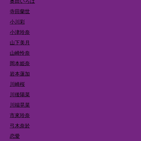
奥田いろは
寺田蘭世
小川彩
小津玲奈
山下美月
山崎怜奈
岡本姫奈
岩本蓮加
川崎桜
川後陽菜
川端晃菜
市來玲奈
弓木奈於
恋愛