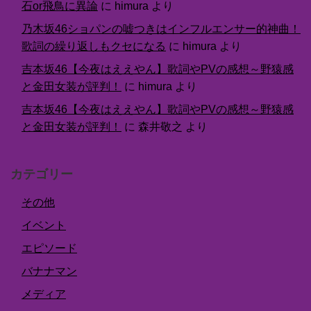
石or飛鳥に異論
に
himura
より
乃木坂46ショパンの嘘つきはインフルエンサー的神曲！
歌詞の繰り返しもクセになる
に
himura
より
吉本坂46【今夜はええやん】歌詞やPVの感想～野猿感
と金田女装が評判！
に
himura
より
吉本坂46【今夜はええやん】歌詞やPVの感想～野猿感
と金田女装が評判！
に
森井敬之
より
カテゴリー
その他
イベント
エピソード
バナナマン
メディア