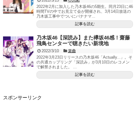
2022/3/15
小川彩
2022年2月に加入した乃木坂46の5期生。同月23日に46
時間TVの中でお見立て会が開催され、3月14日放送の
乃木坂工事中でついにバナナマ...
記事を読む
乃木坂46【深読み】また欅坂46感！齋藤
飛鳥センターで聴きたい新境地
2022/3/10
楽曲
2022年3月23日リリースの乃木坂46「Actually...」。そ
の共通カップリング「深読み」が3月10日のレコメン
で解禁されました。 ...
記事を読む
スポンサーリンク