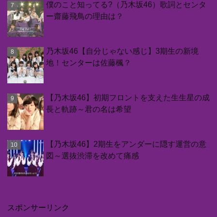
僕のこと知ってる?（乃木坂46）歌詞とセンタ
ー齋藤飛鳥の理由は？
乃木坂46【自分じゃない感じ】3期生の新境
地！センターは佐藤楓？
【乃木坂46】初期フロントを支えた生生星の成
長と軌跡～君の名は希望
【乃木坂46】2期生をアンダーに隠す運営の意
図～選抜渋滞を改めて痛感
スポンサーリンク