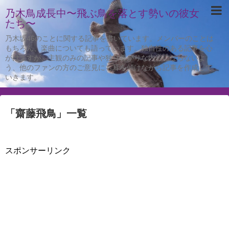
乃木鳥成長中〜飛ぶ鳥を落とす勢いの彼女
たち〜
乃木坂46のことに関する記事を書いています。メンバーのことは
もちろん、楽曲についても語っています。独自性のある記事を心
がけますが、主観のみの記事や独り善がりな内容にならないよ
う、他のファンの方のご意見にも耳を傾けながら記事を作成して
いきます。
「
齋藤飛鳥
」
一覧
スポンサーリンク