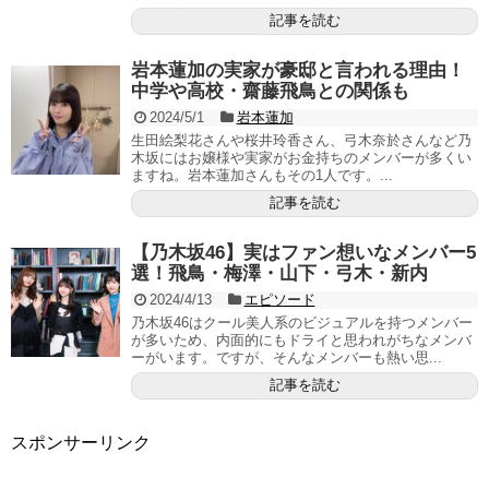
記事を読む
岩本蓮加の実家が豪邸と言われる理由！
中学や高校・齋藤飛鳥との関係も
2024/5/1
岩本蓮加
生田絵梨花さんや桜井玲香さん、弓木奈於さんなど乃
木坂にはお嬢様や実家がお金持ちのメンバーが多くい
ますね。岩本蓮加さんもその1人です。...
記事を読む
【乃木坂46】実はファン想いなメンバー5
選！飛鳥・梅澤・山下・弓木・新内
2024/4/13
エピソード
乃木坂46はクール美人系のビジュアルを持つメンバー
が多いため、内面的にもドライと思われがちなメンバ
ーがいます。ですが、そんなメンバーも熱い思...
記事を読む
スポンサーリンク