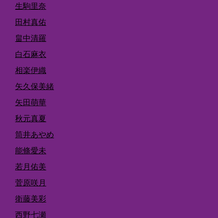
生駒里奈
田村真佑
畠中清羅
白石麻衣
相楽伊織
矢久保美緒
矢田萌華
秋元真夏
筒井あやめ
能條愛未
若月佑美
菅原咲月
衛藤美彩
西野七瀬