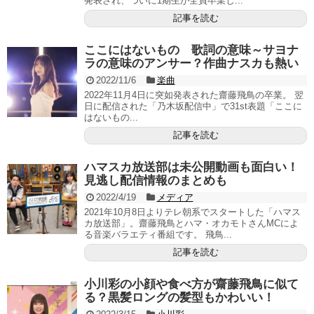
発表され、ついに1期生が全員卒業し...
記事を読む
ここにはないもの 歌詞の意味～サヨナ
ラの意味のアンサー？作曲ナスカも熱い
2022/11/6
楽曲
2022年11月4日に突如発表された齋藤飛鳥の卒業。 翌
日に配信された「乃木坂配信中」で31st表題「ここに
はないもの...
記事を読む
ハマスカ放送部は未公開動画も面白い！
見逃し配信情報のまとめも
2022/4/19
メディア
2021年10月8日よりテレ朝系でスタートした「ハマス
カ放送部」。齋藤飛鳥とハマ・オカモトさんMCによ
る音楽バラエティ番組です。 飛鳥...
記事を読む
小川彩の小顔や食べ方が齋藤飛鳥に似て
る？黒髪ロングの髪型もかわいい！