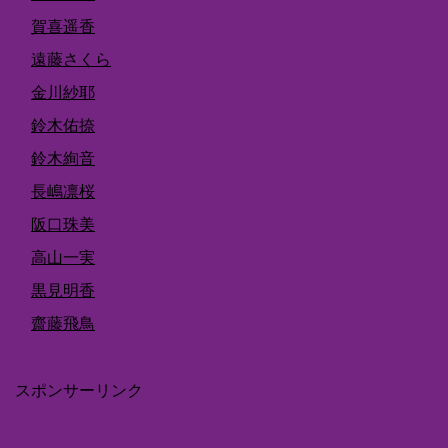
賀喜遥香
遠藤さくら
金川紗耶
鈴木佑捺
鈴木絢音
長嶋凛桜
阪口珠美
高山一実
黒見明香
齋藤飛鳥
スポンサーリンク