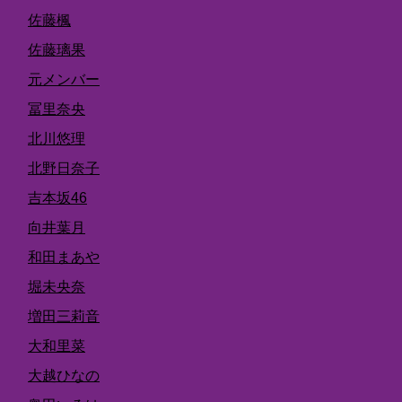
佐藤楓
佐藤璃果
元メンバー
冨里奈央
北川悠理
北野日奈子
吉本坂46
向井葉月
和田まあや
堀未央奈
増田三莉音
大和里菜
大越ひなの