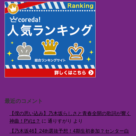
最近のコメント
【僕の思い込み】乃木坂らしさと青春全開の歌詞が響く
神曲！PVは？
に
通りすがり
より
【乃木坂46】24th選抜予想！4期生初参加？センター白