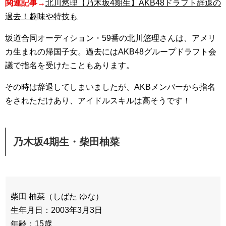
関連記事→
北川悠理【乃木坂4期生】AKB48ドラフト辞退の
過去！趣味や特技も
坂道合同オーディション・59番の北川悠理さんは、アメリ
カ生まれの帰国子女。過去にはAKB48グループドラフト会
議で指名を受けたこともあります。
その時は辞退してしまいましたが、AKBメンバーから指名
をされただけあり、アイドルスキルは高そうです！
乃木坂4期生・柴田柚菜
柴田 柚菜（しばた ゆな）
生年月日：2003年3月3日
年齢：15歳