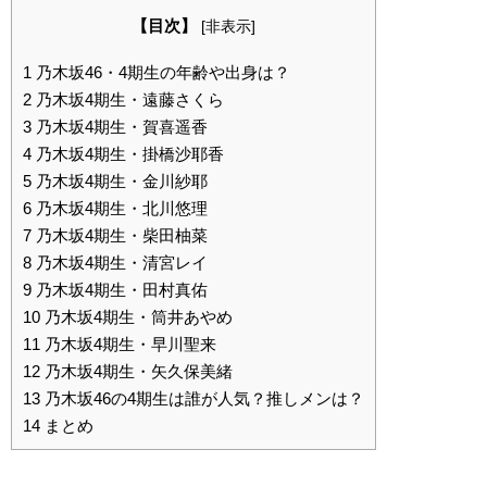
【目次】
[
非表示
]
1
乃木坂46・4期生の年齢や出身は？
2
乃木坂4期生・遠藤さくら
3
乃木坂4期生・賀喜遥香
4
乃木坂4期生・掛橋沙耶香
5
乃木坂4期生・金川紗耶
6
乃木坂4期生・北川悠理
7
乃木坂4期生・柴田柚菜
8
乃木坂4期生・清宮レイ
9
乃木坂4期生・田村真佑
10
乃木坂4期生・筒井あやめ
11
乃木坂4期生・早川聖来
12
乃木坂4期生・矢久保美緒
13
乃木坂46の4期生は誰が人気？推しメンは？
14
まとめ