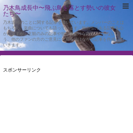
乃木鳥成長中〜飛ぶ鳥を落とす勢いの彼女
たち〜
乃木坂46のことに関する記事を書いています。メンバーのことは
もちろん、楽曲についても語っています。独自性のある記事を心
がけますが、主観のみの記事や独り善がりな内容にならないよ
う、他のファンの方のご意見にも耳を傾けながら記事を作成して
いきます。
スポンサーリンク