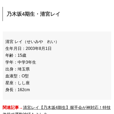
乃木坂4期生・清宮レイ
清宮 レイ（せいみや れい）
生年月日：2003年8月1日
年齢：15歳
学年：中学3年生
出身：埼玉県
血液型：O型
星座：しし座
身長：162cm
関連記事→
清宮レイ【乃木坂4期生】握手会が神対応！特技