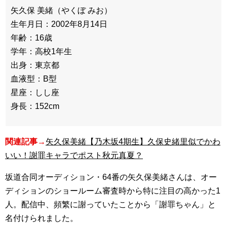
矢久保 美緒（やくぼ みお）
生年月日：2002年8月14日
年齢：16歳
学年：高校1年生
出身：東京都
血液型：B型
星座：しし座
身長：152cm
関連記事→
矢久保美緒【乃木坂4期生】久保史緒里似でかわ
いい！謝罪キャラでポスト秋元真夏？
坂道合同オーディション・64番の矢久保美緒さんは、オー
ディションのショールーム審査時から特に注目の高かった1
人。配信中、頻繁に謝っていたことから「謝罪ちゃん」と
名付けられました。