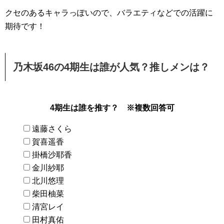
クセのあるキャラっぽいので、バラエティなどでの活躍に
期待です！
乃木坂46の4期生は誰が人気？推しメンは？
4期生は誰を推す？ ※複数回答可
遠藤さくら
賀喜遥香
掛橋沙耶香
金川紗耶
北川悠理
柴田柚菜
清宮レイ
田村真佑