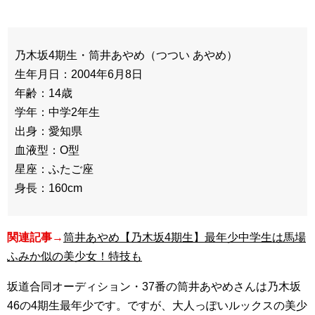
乃木坂4期生・筒井あやめ（つつい あやめ）
生年月日：2004年6月8日
年齢：14歳
学年：中学2年生
出身：愛知県
血液型：O型
星座：ふたご座
身長：160cm
関連記事→
筒井あやめ【乃木坂4期生】最年少中学生は馬場
ふみか似の美少女！特技も
坂道合同オーディション・37番の筒井あやめさんは乃木坂
46の4期生最年少です。ですが、大人っぽいルックスの美少