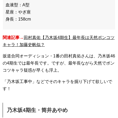
血液型：A型
星座：やぎ座
身長：158cm
関連記事→
田村真佑【乃木坂4期生】最年長は天然ポンコツ
キャラ！加藤史帆似？
坂道合同オーディション・1番の田村真佑さんは、乃木坂46
の4期生では最年長です。ですが、最年長ながら天然でポン
コツキャラ疑惑が早くも浮上。
「乃木坂工事中」などでそのキャラを掘り下げて欲しいで
す！
乃木坂4期生・筒井あやめ