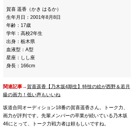
賀喜 遥香（かき はるか）
生年月日：2001年8月8日
年齢：17歳
学年：高校2年生
出身：栃木県
血液型：A型
星座：しし座
身長：166cm
関連記事→
賀喜遥香【乃木坂4期生】特技の絵が西野＆若月
級の画力！低い声もいいね
坂道合同オーディション18番の賀喜遥香さん。トーク力、
画力が評判です。先輩メンバーの卒業が続いている乃木坂
46にとって、トーク力戦力者は頼もしいですね。