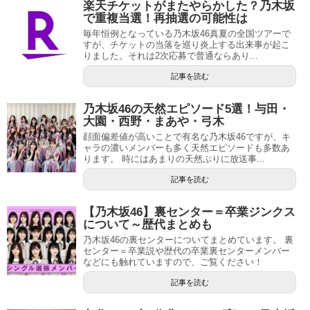
楽天チケットがまたやらかした？乃木坂
で重複当選！再抽選の可能性は
毎年恒例となっている乃木坂46真夏の全国ツアーで
すが、チケットの当落を巡り炎上する出来事が起こ
りました。それは2次応募で普通ならあり...
記事を読む
乃木坂46の天然エピソード5選！与田・
大園・西野・まあや・弓木
顔面偏差値が高いことで有名な乃木坂46ですが、キ
ャラの濃いメンバーも多く天然エピソードも多数あ
ります。 時にはあまりの天然ぶりに放送事...
記事を読む
【乃木坂46】裏センター＝卒業ジンクス
について～歴代まとめも
乃木坂46の裏センターについてまとめています。 裏
センター＝卒業説や歴代の卒業裏センターメンバー
などにも触れていますので、ご覧ください！
記事を読む