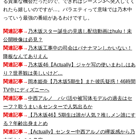
る貴重な機会だったので、できればシーズン3へ突入してく
れたら嬉しいのですが…。バラエティって意味では乃木中
っていう最強の番組があるわけですし。
関連記事→
乃木坂スター誕生の見逃し配信動画はhulu！未
公開映像は必見？
関連記事→
乃木坂工事中の司会はバナナマンしかいない！
降板なんてありえん
関連記事→
乃木坂46【Actually】ジャケ写の使いまわしはあ
り？世界観は美しいけど…
関連記事→
岡本姫奈【乃木坂5期生】また彼氏疑惑！46時間
TV中にディズニーへ
関連記事→
中西アルノ パパ活や被写体モデルの過去はセ
ーフ？歌うまい＆センターで人気出るか
関連記事→
【乃木坂46】5期生は誰が人気？推しメン誰にす
る？年齢出身まとめ
関連記事→
【Actually】センター中西アルノの欅坂感から乃