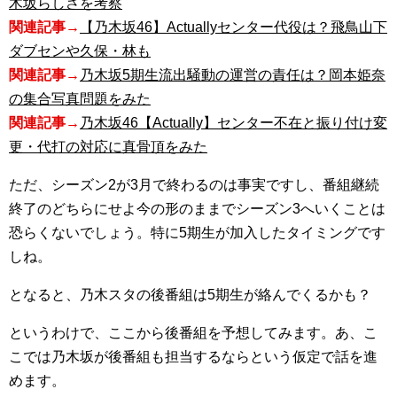
木坂らしさを考察
関連記事→
【乃木坂46】Actuallyセンター代役は？飛鳥山下
ダブセンや久保・林も
関連記事→
乃木坂5期生流出騒動の運営の責任は？岡本姫奈
の集合写真問題をみた
関連記事→
乃木坂46【Actually】センター不在と振り付け変
更・代打の対応に真骨頂をみた
ただ、シーズン2が3月で終わるのは事実ですし、番組継続
終了のどちらにせよ今の形のままでシーズン3へいくことは
恐らくないでしょう。特に5期生が加入したタイミングです
しね。
となると、乃木スタの後番組は5期生が絡んでくるかも？
というわけで、ここから後番組を予想してみます。あ、こ
こでは乃木坂が後番組も担当するならという仮定で話を進
めます。