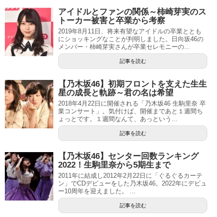
アイドルとファンの関係～柿崎芽実のス
トーカー被害と卒業から考察
2019年8月11日、将来有望なアイドルの卒業ととも
にショッキングなことが判明しました。日向坂46の
メンバー・柿崎芽実さんが卒業セレモニーの...
記事を読む
【乃木坂46】初期フロントを支えた生生
星の成長と軌跡～君の名は希望
2018年4月22日に開催される「乃木坂46 生駒里奈 卒
業コンサート」。気付けば、開催まであと１週間ち
ょっとです。１週間なんて、あっという...
記事を読む
【乃木坂46】センター回数ランキング
2022！生駒里奈から5期生まで
2011年に結成し2012年2月22日に「ぐるぐるカーテ
ン」でCDデビューをした乃木坂46。2022年にデビュ
ー10周年を迎えました。 ...
記事を読む