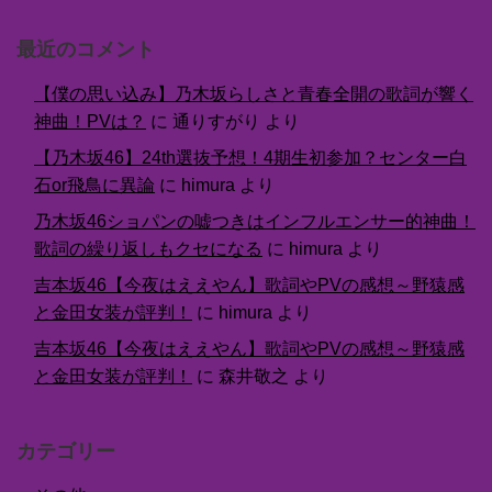
最近のコメント
【僕の思い込み】乃木坂らしさと青春全開の歌詞が響く
神曲！PVは？
に
通りすがり
より
【乃木坂46】24th選抜予想！4期生初参加？センター白
石or飛鳥に異論
に
himura
より
乃木坂46ショパンの嘘つきはインフルエンサー的神曲！
歌詞の繰り返しもクセになる
に
himura
より
吉本坂46【今夜はええやん】歌詞やPVの感想～野猿感
と金田女装が評判！
に
himura
より
吉本坂46【今夜はええやん】歌詞やPVの感想～野猿感
と金田女装が評判！
に
森井敬之
より
カテゴリー