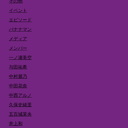
その他
イベント
エピソード
バナナマン
メディア
メンバー
一ノ瀬美空
与田祐希
中村麗乃
中田花奈
中西アルノ
久保史緒里
五百城茉央
井上和