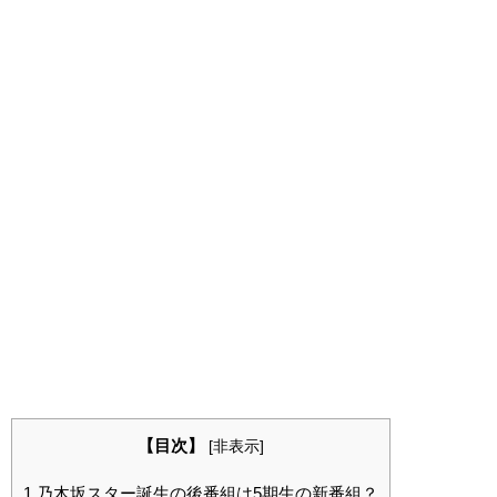
【目次】
[
非表示
]
1
乃木坂スター誕生の後番組は5期生の新番組？