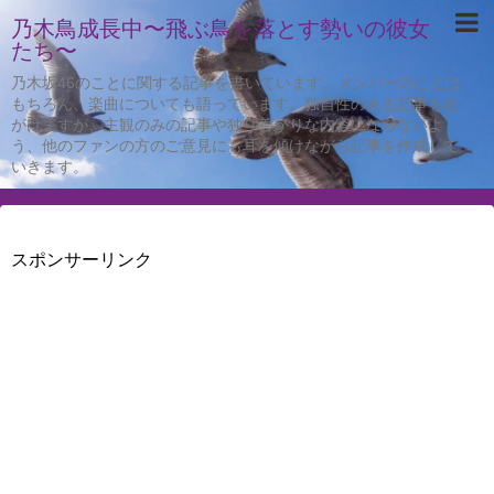
乃木鳥成長中〜飛ぶ鳥を落とす勢いの彼女
たち〜
乃木坂46のことに関する記事を書いています。メンバーのことは
もちろん、楽曲についても語っています。独自性のある記事を心
がけますが、主観のみの記事や独り善がりな内容にならないよ
う、他のファンの方のご意見にも耳を傾けながら記事を作成して
いきます。
スポンサーリンク