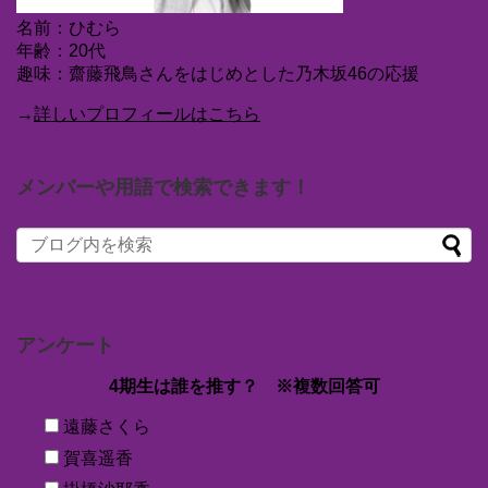
名前：ひむら
年齢：20代
趣味：齋藤飛鳥さんをはじめとした乃木坂46の応援
→
詳しいプロフィールはこちら
メンバーや用語で検索できます！
アンケート
4期生は誰を推す？ ※複数回答可
遠藤さくら
賀喜遥香