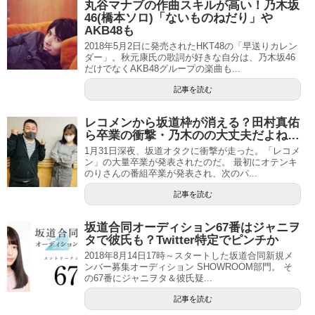
丸谷マナブの作曲スキルが高い！乃木坂
46(橋本ソロ)「ないものねだり」や
AKB48も
2018年5月2日に発売されたHKT48の「早送りカレン
ダー」。秋元康氏の歌詞が好きな自分は、乃木坂46
だけでなくAKB48グループの楽曲も...
記事を読む
レコメンから坂道枠が消える？田村真佑
ら卒業の衝撃・乃木のの大丈夫だよね…
1月31日深夜、坂道オタクに衝撃が走った。「レコメ
ン」の大量卒業が発表されたのだ。 最初にオテンキ
のりさんの番組卒業が発表され、次のパ...
記事を読む
坂道合同オーディション67番はジャニヲ
タで彼氏も？Twitter特定でピンチか
2018年8月14日17時～スタートした坂道合同新規メ
ンバー募集オーディション SHOWROOM部門。 そ
の67番にジャニヲタ＆彼氏疑...
記事を読む