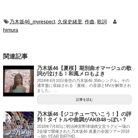
乃木坂46_myrespect
,
久保史緒里
,
作曲
,
歌詞
himura
関連記事
乃木坂46【夏桜】期別曲オマージュの歌
詞が泣ける！和風メロもよき
2024年4月10日発売の乃木坂46 35thシングル。その
通常盤に収録される「夏桜」の音源とMVが解禁され
ました。 ...
記事を読む
乃木坂46【ジコチューでいこう！】の評
判！タイトルや曲調がAKB48っぽい？
2018年7月8日に明治神宮野球場秩父宮ラグビー場の
2会場で開催された乃木坂46 真夏の全国ツアー2018
～6th YEAR BIRTHD...