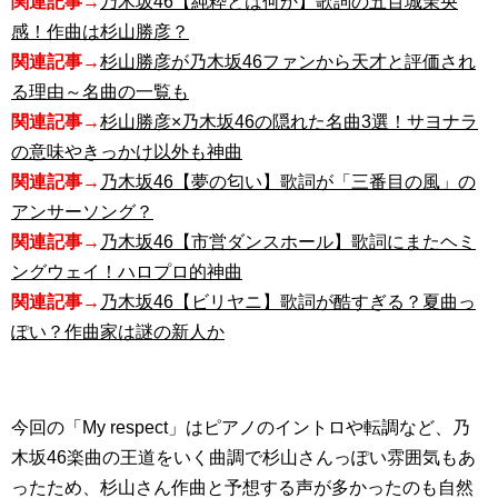
関連記事→
乃木坂46【純粋とは何か】歌詞の五百城茉央
感！作曲は杉山勝彦？
関連記事→
杉山勝彦が乃木坂46ファンから天才と評価され
る理由～名曲の一覧も
関連記事→
杉山勝彦×乃木坂46の隠れた名曲3選！サヨナラ
の意味やきっかけ以外も神曲
関連記事→
乃木坂46【夢の匂い】歌詞が「三番目の風」の
アンサーソング？
関連記事→
乃木坂46【市営ダンスホール】歌詞にまたヘミ
ングウェイ！ハロプロ的神曲
関連記事→
乃木坂46【ビリヤニ】歌詞が酷すぎる？夏曲っ
ぽい？作曲家は謎の新人か
今回の「My respect」はピアノのイントロや転調など、乃
木坂46楽曲の王道をいく曲調で杉山さんっぽい雰囲気もあ
ったため、杉山さん作曲と予想する声が多かったのも自然