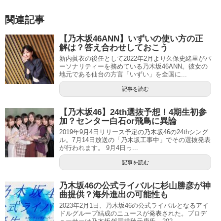
関連記事
【乃木坂46ANN】いずいの使い方の正
解は？答え合わせしておこう
新内眞衣の後任として2022年2月より久保史緒里がパ
ーソナリティーを務めている乃木坂46ANN。彼女の
地元である仙台の方言「いずい」を全国に...
記事を読む
【乃木坂46】24th選抜予想！4期生初参
加？センター白石or飛鳥に異論
2019年9月4日リリース予定の乃木坂46の24thシング
ル。7月14日放送の「乃木坂工事中」でその選抜発表
が行われます。 9月4日っ...
記事を読む
乃木坂46の公式ライバルに杉山勝彦が神
曲提供？海外進出の可能性も
2023年2月1日、乃木坂46の公式ライバルとなるアイ
ドルグループ結成のニュースが発表された。プロデ