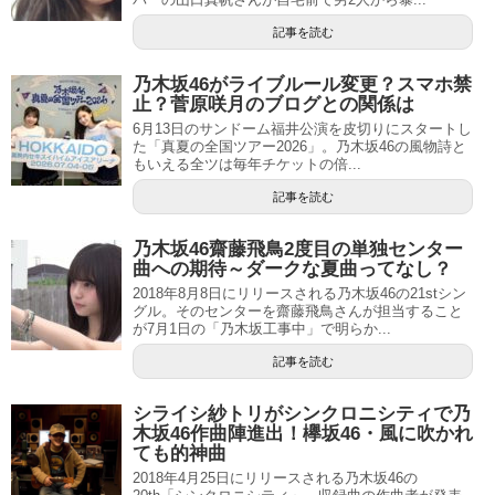
記事を読む
乃木坂46がライブルール変更？スマホ禁
止？菅原咲月のブログとの関係は
6月13日のサンドーム福井公演を皮切りにスタートし
た「真夏の全国ツアー2026」。乃木坂46の風物詩と
もいえる全ツは毎年チケットの倍...
記事を読む
乃木坂46齋藤飛鳥2度目の単独センター
曲への期待～ダークな夏曲ってなし？
2018年8月8日にリリースされる乃木坂46の21stシン
グル。そのセンターを齋藤飛鳥さんが担当すること
が7月1日の「乃木坂工事中」で明らか...
記事を読む
シライシ紗トリがシンクロニシティで乃
木坂46作曲陣進出！欅坂46・風に吹かれ
ても的神曲
2018年4月25日にリリースされる乃木坂46の