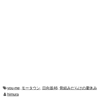
you-me
,
モータウン
,
日向坂46
,
骨組みだらけの夏休み
himura