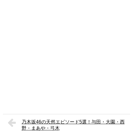
乃木坂46の天然エピソード5選！与田・大園・西
野・まあや・弓木