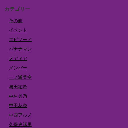
カテゴリー
その他
イベント
エピソード
バナナマン
メディア
メンバー
一ノ瀬美空
与田祐希
中村麗乃
中田花奈
中西アルノ
久保史緒里