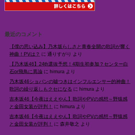
最近のコメント
【僕の思い込み】乃木坂らしさと青春全開の歌詞が響く
神曲！PVは？
に
通りすがり
より
【乃木坂46】24th選抜予想！4期生初参加？センター白
石or飛鳥に異論
に
himura
より
乃木坂46ショパンの嘘つきはインフルエンサー的神曲！
歌詞の繰り返しもクセになる
に
himura
より
吉本坂46【今夜はええやん】歌詞やPVの感想～野猿感
と金田女装が評判！
に
himura
より
吉本坂46【今夜はええやん】歌詞やPVの感想～野猿感
と金田女装が評判！
に
森井敬之
より