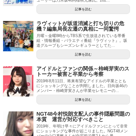
ューサーは乃木坂46同様秋元康氏。202...
記事を読む
ラヴィットが坂道消滅と打ち切りの危
機？編集局長左遷の真相に一同驚愕
月曜～金曜8時からTBS系で生放送されている帯番
組・情報番組・バラエティ番組『ラヴィット』。坂
道グループもシーズンレギュラーとしてた...
記事を読む
アイドルとファンの関係～柿崎芽実のス
トーカー被害と卒業から考察
2019年8月11日、将来有望なアイドルの卒業ととも
にショッキングなことが判明しました。日向坂46の
メンバー・柿崎芽実さんが卒業セレモニーの...
記事を読む
NGT48今村悦朗支配人の事件隠蔽問題の
本質 運営が対応すべきこと
2019年、年明け早々にアイドルファンにとって非常
にショッキングな事件が起こりました。NGT48メン
バーの山口真帆さんが自宅前で男2人から暴...