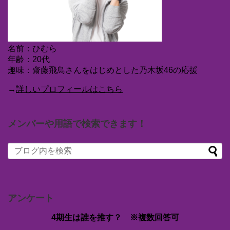
名前：ひむら
年齢：20代
趣味：齋藤飛鳥さんをはじめとした乃木坂46の応援
→
詳しいプロフィールはこちら
メンバーや用語で検索できます！
アンケート
4期生は誰を推す？ ※複数回答可