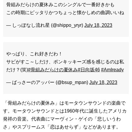
骨組みだらけの夏休みこのシングルで一番好きかも
この時期にピッタリかつちょっと懐かしめの曲調いいね
— しっぽなし流れ星 (@shippo_yryr)
July 18, 2023
やっぱり、これ好きだわ！
サビがすこ～しだけ、ポンキッキーズ感を感じるのは私
だけ？(笑)
#骨組みだらけの夏休み
#日向坂46
#AmIready
— ばっさーのアッパー (@bsup_mpan)
July 18, 2023
「骨組みだらけの夏休み」はモータウンサウンドの楽曲で
す。モータウンサウンドとは1960年代に誕生したアメリカ
発祥の音楽。代表曲にマーヴィン・ゲイの「悲しいうわ
さ」やスプリームス「恋はあせらず」などがあります。