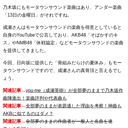
乃木坂にもモータウンサウンド楽曲はあり、アンダー楽曲
「13日の金曜日」がそれですね。
成瀬さんはモータウンサウンドの楽曲を得意としていると
自身のYouTubeで公言しており、AKB48「そばかすのキ
ス」やNMB48「休戦協定」などモータウンサウンドの楽曲
を提供してきました。
今回、日向坂に提供した「骨組みだらけの夏休み」もモー
タウンサウンドですので、成瀬さんの真骨頂と言えるでし
ょう。
関連記事→
you-me（成瀬英樹）が全部夢のままで乃木坂作
曲陣進出！楽曲評判や代表曲も
関連記事→
全部夢のままが表題逃した理由を考察！神曲も
AKBに似てるのはダメ？
関連記事→
全部夢のままの作曲者が一般人と名曲を連