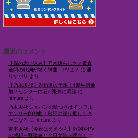
最近のコメント
【僕の思い込み】乃木坂らしさと青春
全開の歌詞が響く神曲！PVは？
に
通
りすがり
より
【乃木坂46】24th選抜予想！4期生初参
加？センター白石or飛鳥に異論
に
himura
より
乃木坂46ショパンの嘘つきはインフル
エンサー的神曲！歌詞の繰り返しもク
セになる
に
himura
より
吉本坂46【今夜はええやん】歌詞やPV
の感想～野猿感と金田女装が評判！
に