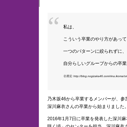
私は、
こういう卒業のやり方があって
一つのパターンに絞られずに、
自分らしいグループからの卒業
引用元:
http://blog.nogizaka46.com/rina.ikoma
乃木坂46から卒業するメンバーが、
深川麻衣さんの卒業から始まりました
2016年1月7日に卒業を発表した深川麻
咲く頃」のセンターを担当。深川麻衣