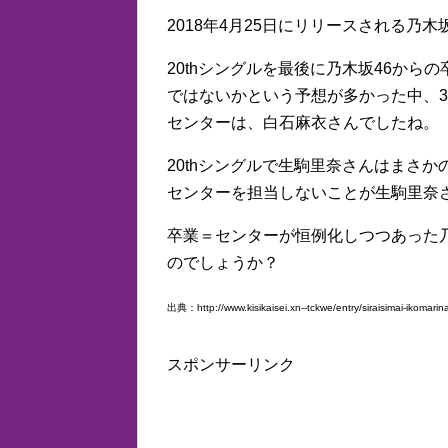
2018年4月25日にリリースされる乃木
20thシングルを最後に乃木坂46か
ではないかという予想が多かった中、3
センターは、白石麻衣さんでしたね。
20thシングルで生駒里奈さんはまさ
センターを担当しないことが生駒里奈
卒業＝センターが恒例化しつつあった
のでしょうか？
出典：http://www.kisikaisei.xn--tckwe/entry/siraisimai-ikomarin
スポンサーリンク