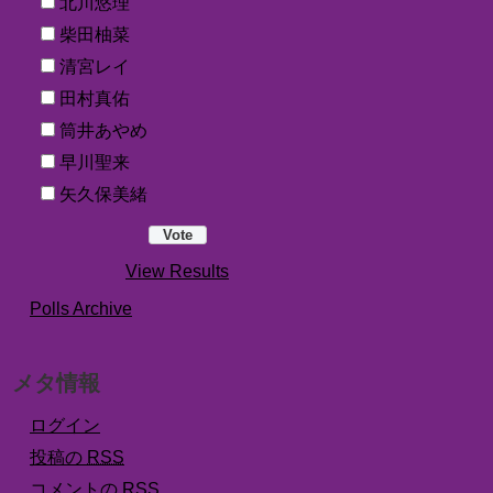
北川悠理
柴田柚菜
清宮レイ
田村真佑
筒井あやめ
早川聖来
矢久保美緒
View Results
Polls Archive
メタ情報
ログイン
投稿の
RSS
コメントの
RSS