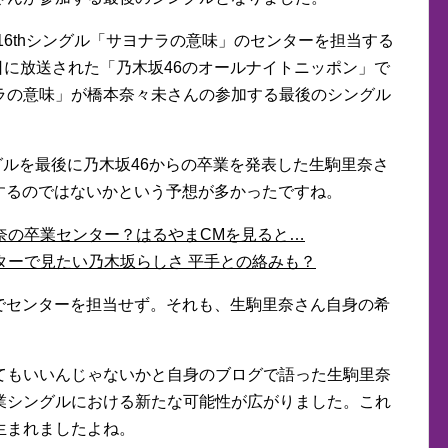
16thシングル「サヨナラの意味」のセンターを担当する
0日に放送された「乃木坂46のオールナイトニッポン」で
ラの意味」が橋本奈々未さんの参加する最後のシングル
シングルを最後に乃木坂46からの卒業を発表した生駒里奈さ
当するのではないかという予想が多かったですね。
駒里奈の卒業センター？はるやまCMを見ると…
ターで見たい乃木坂らしさ 平手との絡みも？
ルでセンターを担当せず。それも、生駒里奈さん自身の希
てもいいんじゃないかと自身のブログで語った生駒里奈
業シングルにおける新たな可能性が広がりました。これ
生まれましたよね。