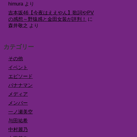
himura
より
吉本坂46【今夜はええやん】歌詞やPV
の感想～野猿感と金田女装が評判！
に
森井敬之
より
カテゴリー
その他
イベント
エピソード
バナナマン
メディア
メンバー
一ノ瀬美空
与田祐希
中村麗乃