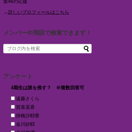
坂46の応援
→
詳しいプロフィールはこちら
メンバーや用語で検索できます！
アンケート
4期生は誰を推す？ ※複数回答可
遠藤さくら
賀喜遥香
掛橋沙耶香
金川紗耶