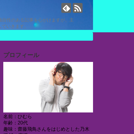
独自性のある記事を心がけますが、主
していきます。
プロフィール
名前：ひむら
年齢：20代
趣味：齋藤飛鳥さんをはじめとした乃木