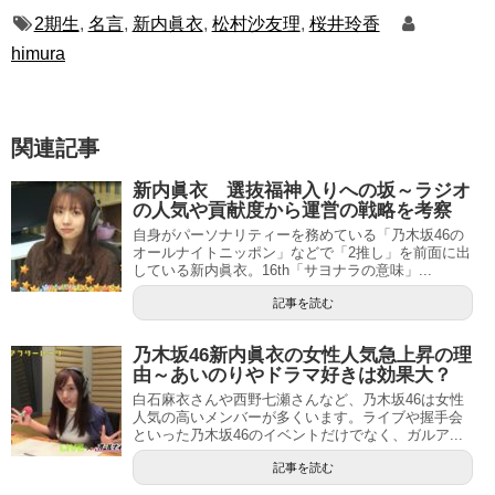
2期生
,
名言
,
新内眞衣
,
松村沙友理
,
桜井玲香
himura
関連記事
新内眞衣 選抜福神入りへの坂～ラジオ
の人気や貢献度から運営の戦略を考察
自身がパーソナリティーを務めている「乃木坂46の
オールナイトニッポン」などで「2推し」を前面に出
している新内眞衣。16th「サヨナラの意味」...
記事を読む
乃木坂46新内眞衣の女性人気急上昇の理
由～あいのりやドラマ好きは効果大？
白石麻衣さんや西野七瀬さんなど、乃木坂46は女性
人気の高いメンバーが多くいます。ライブや握手会
といった乃木坂46のイベントだけでなく、ガルア...
記事を読む