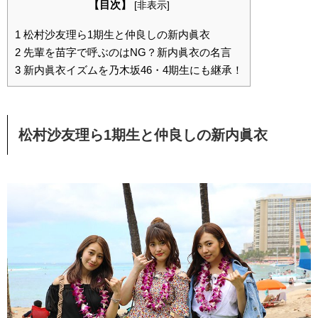
【目次】
[
非表示
]
1
松村沙友理ら1期生と仲良しの新内眞衣
2
先輩を苗字で呼ぶのはNG？新内眞衣の名言
3
新内眞衣イズムを乃木坂46・4期生にも継承！
松村沙友理ら1期生と仲良しの新内眞衣