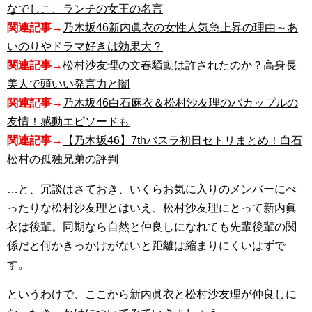
なでしこ、ランチの女王の名言
関連記事→
乃木坂46新内眞衣の女性人気急上昇の理由～あ
いのりやドラマ好きは効果大？
関連記事→
松村沙友理の文春騒動は許されたのか？高身長
美人で頭いい発言力と闇
関連記事→
乃木坂46白石麻衣＆松村沙友理のバカップルの
友情！感動エピソードも
関連記事→
【乃木坂46】7thバスラ初日セトリまとめ！白石
松村の孤独兄弟の評判
…と、冗談はさておき、いくらお気に入りのメンバーにべ
ったりな松村沙友理とはいえ、松村沙友理にとって新内眞
衣は後輩。同期なら自然と仲良しになれても先輩後輩の関
係だと何かきっかけがないと距離は縮まりにくいはずで
す。
というわけで、ここから新内眞衣と松村沙友理が仲良しに