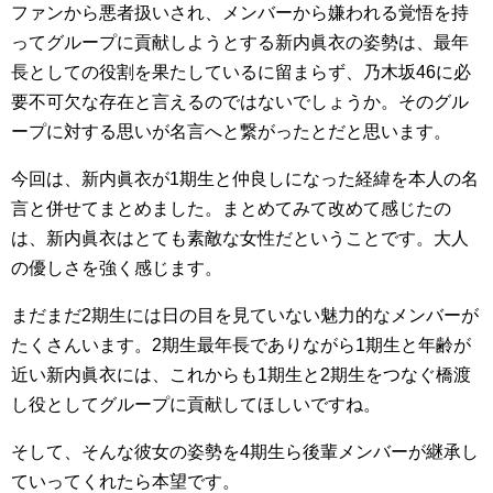
ファンから悪者扱いされ、メンバーから嫌われる覚悟を持
ってグループに貢献しようとする新内眞衣の姿勢は、最年
長としての役割を果たしているに留まらず、乃木坂46に必
要不可欠な存在と言えるのではないでしょうか。そのグル
ープに対する思いが名言へと繋がったとだと思います。
今回は、新内眞衣が1期生と仲良しになった経緯を本人の名
言と併せてまとめました。まとめてみて改めて感じたの
は、新内眞衣はとても素敵な女性だということです。大人
の優しさを強く感じます。
まだまだ2期生には日の目を見ていない魅力的なメンバーが
たくさんいます。2期生最年長でありながら1期生と年齢が
近い新内眞衣には、これからも1期生と2期生をつなぐ橋渡
し役としてグループに貢献してほしいですね。
そして、そんな彼女の姿勢を4期生ら後輩メンバーが継承し
ていってくれたら本望です。