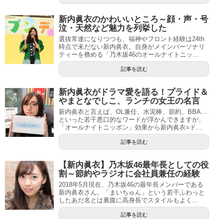
新内眞衣のかわいいところ～顔・声・号
泣・天然など魅力を列挙した
選抜常連になりつつも、福神やフロント経験は24th
時点で未だない新内眞衣。自身がメインパーソナリ
ティーを務める「乃木坂46のオールナイトニッ...
記事を読む
新内眞衣がドラマ愛を語る！プライド＆
やまとなでしこ、ランチの女王の名言
新内眞衣と言えば、OL兼任、水泥棒、節約、BBA…
といった若干悪口的なワードが浮かんできますが、
「オールナイトニッポン」効果から新内眞衣=ド...
記事を読む
【新内眞衣】乃木坂46最年長としての役
割～節約やラジオに会社員兼任の経験
2018年5月現在、乃木坂46の最年長メンバーである
新内眞衣さん。「まいちゅん」という若干ふわっと
したあだ名とは裏腹に高身長でスタイルもよく...
記事を読む