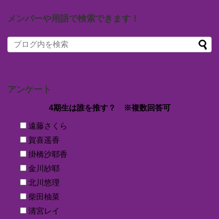
メンバーや用語で検索できます！
アンケート
4期生は誰を推す？ ※複数回答可
遠藤さくら
賀喜遥香
掛橋沙耶香
金川紗耶
北川悠理
柴田柚菜
清宮レイ