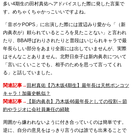
多い4期生の田村真佑へアドバイスした際に発した言葉で
す。めちゃくちゃかっこいいですよね。
「音ボケPOPS」に出演した際には渡辺みり愛から「（新
内眞衣が）頼られているところを見たことない」と言われ
たり、BBA呼ばわりされたりと普段はいじられキャラで最
年長らしい部分をあまり全面には出していませんが、実際
はそんなことありません。北野日奈子は新内眞衣について
「言いにくいことでも、相手のためを思って言ってくれ
る」と話していました。
関連記事→
田村真佑【乃木坂4期生】最年長は天然ポンコツ
キャラ！加藤史帆似？
関連記事→
【新内眞衣】乃木坂46最年長としての役割～節
約やラジオに会社員兼任の経験
周囲から嫌われないように付き合っていくのは簡単です。
逆に、自分の意見をはっきり言うのは誰でも出来ることで