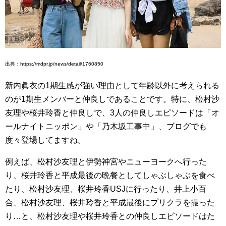
出典：https://mdpr.jp/news/detail/1760850
新内眞衣の1期生感が強い理由として年齢以外に考えられる
のが1期生メンバーと仲良しであることです。特に、松村沙
友理や桜井玲香と仲良しで、3人の仲良しエピソードは「オ
ールナイトニッポン」や「乃木坂工事中」、ブログでも
度々登場してますね。
例えば、松村沙友理と伊勢神宮やニューヨークへ行った
り、桜井玲香と平成最後の晩餐としてしゃぶしゃぶを食べ
たり、松村沙友理、桜井玲香USJに行ったり、井上小百
合、松村沙友理、桜井玲香と平成最後にプリクラを撮った
り…と、松村沙友理や桜井玲香との仲良しエピソードはた