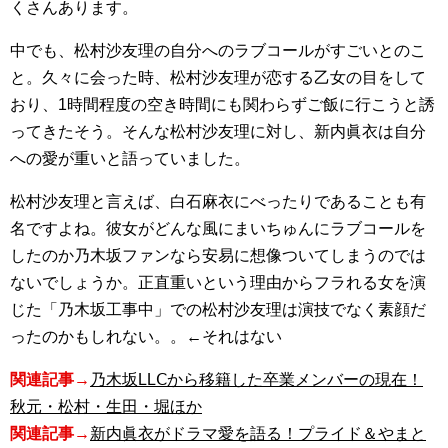
くさんあります。
中でも、松村沙友理の自分へのラブコールがすごいとのこ
と。久々に会った時、松村沙友理が恋する乙女の目をして
おり、1時間程度の空き時間にも関わらずご飯に行こうと誘
ってきたそう。そんな松村沙友理に対し、新内眞衣は自分
への愛が重いと語っていました。
松村沙友理と言えば、白石麻衣にべったりであることも有
名ですよね。彼女がどんな風にまいちゅんにラブコールを
したのか乃木坂ファンなら安易に想像ついてしまうのでは
ないでしょうか。正直重いという理由からフラれる女を演
じた「乃木坂工事中」での松村沙友理は演技でなく素顔だ
ったのかもしれない。。←それはない
関連記事→
乃木坂LLⅭから移籍した卒業メンバーの現在！
秋元・松村・生田・堀ほか
関連記事→
新内眞衣がドラマ愛を語る！プライド＆やまと