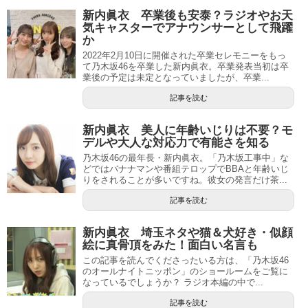
新内眞衣 卒業後も安泰？ラジオやお天
気キャスターでアナウンサーとして飛躍
か
2022年2月10日に開催された卒業セレモニーをもっ
て乃木坂46を卒業した新内眞衣。卒業発表当初は卒
業後の予定は未定となっていましたが、卒業...
記事を読む
新内眞衣 美人に年齢いじりは不要？モ
デルや大人な対応力で有能さを知る
乃木坂46の最年長・新内眞衣。「乃木坂工事中」な
どではバナナマンや番組テロップでBBAと年齢いじ
りをされることが多いですね。彼女の発言だけ茶...
記事を読む
新内眞衣 埼玉ネタや猫＆犬好き・似顔
絵に真骨頂をみた！面白い名言も
この記事を読んでくださったいる方は、「乃木坂46
のオールナイトニッポン」のショールームをご覧に
なっているでしょうか？ ラジオ本編の中で...
記事を読む