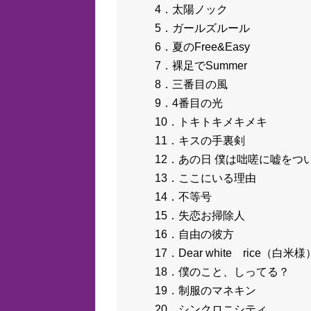
4．太陽ノック
5．ガールズルール
6．夏のFree&Easy
7．裸足でSummer
8．三番目の風
9．4番目の光
10．トキトキメキメキ
11．キスの手裏剣
12．あの日 僕は咄嗟に嘘をつ
13．ここにいる理由
14．不等号
15．失恋お掃除人
16．自由の彼方
17．Dear white rice（白米様
18．僕のこと、しってる？
19．制服のマネキン
20．シンクロニシティ