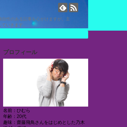
独自性のある記事を心がけますが、主
していきます。
プロフィール
名前：ひむら
年齢：20代
趣味：齋藤飛鳥さんをはじめとした乃木