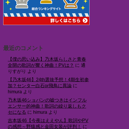
最近のコメント
【僕の思い込み】乃木坂らしさと青春
全開の歌詞が響く神曲！PVは？
に
通
りすがり
より
【乃木坂46】24th選抜予想！4期生初参
加？センター白石or飛鳥に異論
に
himura
より
乃木坂46ショパンの嘘つきはインフル
エンサー的神曲！歌詞の繰り返しもク
セになる
に
himura
より
吉本坂46【今夜はええやん】歌詞やPV
の感想～野猿感と金田女装が評判！
に