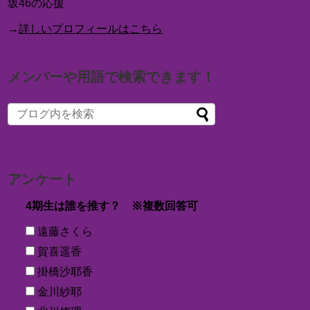
坂46の応援
→
詳しいプロフィールはこちら
メンバーや用語で検索できます！
アンケート
4期生は誰を推す？ ※複数回答可
遠藤さくら
賀喜遥香
掛橋沙耶香
金川紗耶