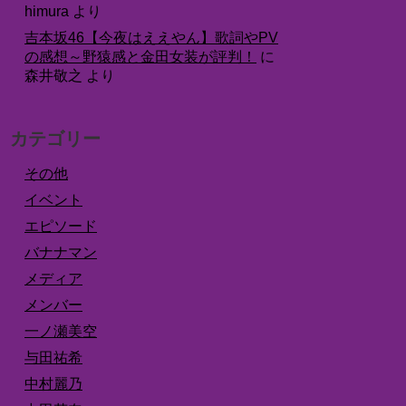
himura
より
吉本坂46【今夜はええやん】歌詞やPV
の感想～野猿感と金田女装が評判！
に
森井敬之
より
カテゴリー
その他
イベント
エピソード
バナナマン
メディア
メンバー
一ノ瀬美空
与田祐希
中村麗乃