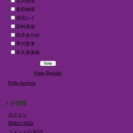
北川悠理
柴田柚菜
清宮レイ
田村真佑
筒井あやめ
早川聖来
矢久保美緒
View Results
Polls Archive
メタ情報
ログイン
投稿の
RSS
コメントの
RSS