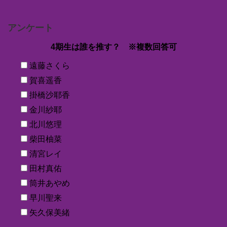
アンケート
4期生は誰を推す？ ※複数回答可
遠藤さくら
賀喜遥香
掛橋沙耶香
金川紗耶
北川悠理
柴田柚菜
清宮レイ
田村真佑
筒井あやめ
早川聖来
矢久保美緒