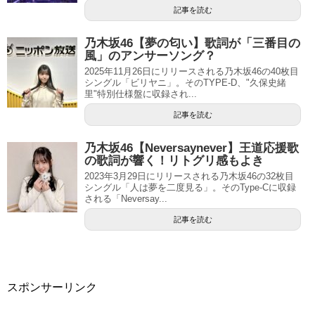
記事を読む
乃木坂46【夢の匂い】歌詞が「三番目の
風」のアンサーソング？
2025年11月26日にリリースされる乃木坂46の40枚目
シングル「ビリヤニ」。そのTYPE-D、"久保史緒
里"特別仕様盤に収録され...
記事を読む
乃木坂46【Neversaynever】王道応援歌
の歌詞が響く！リトグリ感もよき
2023年3月29日にリリースされる乃木坂46の32枚目
シングル「人は夢を二度見る」。そのType-Cに収録
される「Neversay...
記事を読む
スポンサーリンク