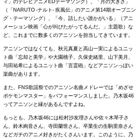
ィ」のテレビアニメEDテーマソング）、「月の大きさ」
（「NARUTO -ナルト- 疾風伝」のアニメ第14期オープニン
グ・テーマソング）、「今、話したい誰かがいる」（アニ
メーション映画「心が叫びたがってるんだ。」主題歌）な
ど、これまでに数多くのアニソンを担当してきています。
アニソンではなくても、秋元真夏と高山一実によるユニッ
ト曲「忘却と美学」や大園桃子、久保史緒里、山下美月、
与田祐希によるユニット曲「言霊砲」などアニソンっぽい
楽曲があります。
また、FNS歌謡祭でのアニソン名曲メドレーでは「めざせ
ポケモンマスター」をパフォーマンスしました。乃木坂46
ってアニソンと縁があるんですよね。
もっとも、乃木坂46には松村沙友理さんや佐々木琴子さ
ん、鈴木絢音さん、寺田蘭世さん、卒業生の生駒里奈さん
などガチのアニメ好きがたくさんいます。このように、乃