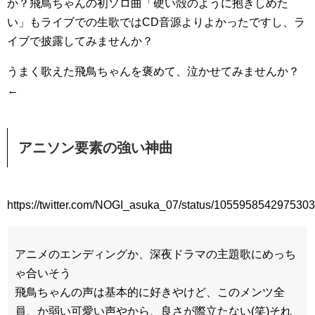
か？飛鳥ちゃんの初ソロ曲「硬い殻のように抱きしめた
い」もライブでの生歌ではCD音源よりよかったですし、ラ
イブで披露してみませんか？
うまく歌えた飛鳥ちゃんを褒めて、泣かせてみませんか？
←
アニソン要素の強い神曲
https://twitter.com/NOGI_asuka_07/status/105595854297530
アニメのエンディングか、深夜ドラマの主題歌にめっち
ゃ合いそう
飛鳥ちゃんの声は基本的に好きやけど、このメンツ全
員、か弱い可愛い声やから、良さが際立たない(笑)それ