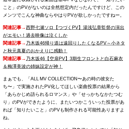
こと」のPVがないのは全然想定内だったんですけど、この
メンツでこんな神曲ならやはりPVが欲しかったですねー。
関連記事→
西野七瀬ソロ【つづくPV】湯浅弘章監督の演出
がエモい！過去映像は泣くしか
関連記事→
乃木坂46帰り道は遠回りしたくなるPV～小ネタ
と秋元真夏のおかえりに感動！
関連記事→
乃木坂46【空扉PV】3期生フロントと白石麻衣
＆梅澤美波の姉妹設定が神！
まぁでも、「ALL MV COLLECTION〜あの時の彼女た
ち〜」で実施されたPV化してほしい楽曲投票の結果から
「あらかじめ語られるロマンス」や「せっかちなかたつむ
り」のPVができたように、またいつかこういった投票があ
れば「知りたいこと」のPVも制作される可能性ありますよ
ね。