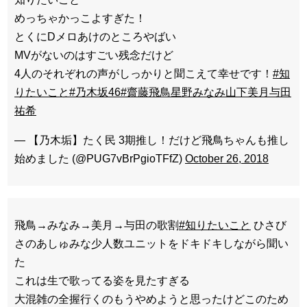
めっちゃかっこよすぎた！
とくにDメロあけのところやばい
MVがないのはすごい残念だけど
4人のそれぞれの声がしっかりと聞こえて幸せです！
#知
りたいこと
#乃木坂46
#齋藤飛鳥星野みなみ山下美月与田
祐希
— 【乃木垢】たく民 3期推し！だけど飛鳥ちゃんも推し
始めました (@PUG7vBrPgioTFfZ)
October 26, 2018
飛鳥→みなみ→美月→与田の歌割
#知りたいこと
ひさび
さのあしゅみな少人数ユニットをドキドキしながら聞い
た
これは生で歌ってる姿を見たすぎる
大混雑の全握行くのもうやめようと思ったけどこのため