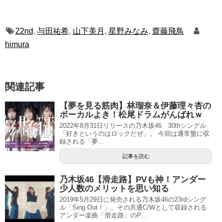
22nd
,
与田祐希
,
山下美月
,
星野みなみ
,
齋藤飛鳥
himura
関連記事
【夢を見る筋肉】林瑠奈＆伊藤理々杏の
ボーカルよき！松尾ドラムがんばれｗ
2022年8月31日リリースの乃木坂46 30thシングル
「好きというのはロックだぜ」。 今回は通常盤に収
録される「夢...
記事を読む
乃木坂46【滑走路】PVも神！アンダー
少人数のメリットを思い知る
2019年5月29日に発売される乃木坂46の23rdシング
ル「Sing Out！」。その共通C/Wとして収録される
アンダー楽曲「滑走路」のP...