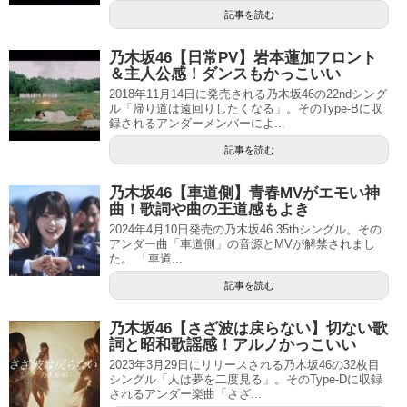
記事を読む
乃木坂46【日常PV】岩本蓮加フロント
＆主人公感！ダンスもかっこいい
2018年11月14日に発売される乃木坂46の22ndシング
ル「帰り道は遠回りしたくなる」。そのType-Bに収
録されるアンダーメンバーによ...
記事を読む
乃木坂46【車道側】青春MVがエモい神
曲！歌詞や曲の王道感もよき
2024年4月10日発売の乃木坂46 35thシングル。その
アンダー曲「車道側」の音源とMVが解禁されまし
た。 「車道...
記事を読む
乃木坂46【さざ波は戻らない】切ない歌
詞と昭和歌謡感！アルノかっこいい
2023年3月29日にリリースされる乃木坂46の32枚目
シングル「人は夢を二度見る」。そのType-Dに収録
されるアンダー楽曲「さざ...