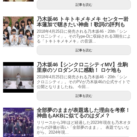
記事を読む
乃木坂46 トキトキメキメキ センター岩
本蓮加で聴きたい神曲！歌詞の評判も
2018年4月25日に発売される乃木坂46・20th「シン
クロ二シティ」。そのType-Dに収録される3期生によ
る「トキトキメキメキ」の音源...
記事を読む
乃木坂46【シンクロニシティMV】生駒
里奈のソロダンスに感動！ ロケ地も
2018年4月25日に発売される乃木坂46・20th「シン
クロニシティ」。そのPVが乃木坂46の公式サイトで
公開となりましたね。 今回...
記事を読む
全部夢のままが表題逃した理由を考察！
神曲もAKBに似てるのはダメ？
リリースから3年ほど経過した2023年現在も乃木オタ
からの評価が高い「全部夢のまま」。 表題でないな
がら、2024年現...