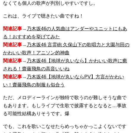
なくても個人の歌声が判別しやすいですし。
これは、ライブで聴きたい曲ですね！
関連記事→
乃木坂46の人気曲はアンダーやユニットにもあ
る！おすすめを挙げてみた
関連記事→
乃木坂46 言霊砲 久保山下の歌唱力と大園与田の
かわいい歌声！アニソン的神曲
関連記事→
乃木坂46【地球が丸いなら】かわいい歌声に癒
される！齋藤飛鳥の高音いいね
関連記事→
乃木坂46【地球が丸いならPV】方言がかわい
い！齋藤飛鳥の制服も似合う
ただ、メロディーラインが独特で歌うのが難しそうな曲で
もあります。もしライブで生歌で披露するとなると…事故
る可能性結構ありそうです。爆
でも、これを歌いこなせたらめっちゃかっこよくないです