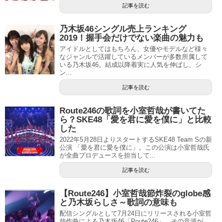
記事を読む
乃木坂46シングル売上ランキング
2019！握手会だけでない楽曲の魅力も
アイドルとしてはもちろん、女優やモデルなど様々
なジャンルで活躍しているメンバーが多数所属して
いる乃木坂46。結成以降着実に人気を伸ばし、シ
ン...
記事を読む
Route246の歌詞を小室哲哉が書いてた
ら？SKE48「愛を君に愛を僕に」と比較
した
2022年5月28日よりスタートするSKE48 Team Sの新
公演 「愛を君に愛を僕に」。この公演は小室哲哉氏
が全曲プロデュースを担当して...
記事を読む
【Route246】小室哲哉節炸裂のglobe感
と乃木坂らしさ～歌詞の意味も
配信シングルとして7月24日にリリースされる小室哲
哉作曲による乃木坂46「Route246」。その音源が