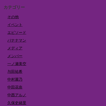
カテゴリー
その他
イベント
エピソード
バナナマン
メディア
メンバー
一ノ瀬美空
与田祐希
中村麗乃
中田花奈
中西アルノ
久保史緒里