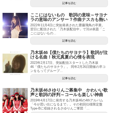
記事を読む
ここにはないもの 歌詞の意味～サヨナ
ラの意味のアンサー？作曲ナスカも熱い
2022年11月4日に突如発表された齋藤飛鳥の卒業。
翌日に配信された「乃木坂配信中」で31st表題「こ
こにはないもの...
記事を読む
乃木坂46【僕たちのサヨナラ】歌詞が泣
ける名曲！秋元真夏の心情を表現
2023年2月17日、突如配信スタートした乃木坂
46「僕たちのサヨナラ」。 同年2月26日開催の卒コ
ンをもってグループ...
記事を読む
乃木坂46さゆりんご募集中 かわいい歌
声と歌詞の評判～コールも楽しい神曲
2019年4月17日に発売する乃木坂46の4thアルバム
「今が思い出になるまで」。その初回仕様限定盤
Type-Bに収録されるさゆりんご軍団「...