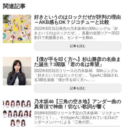
関連記事
好きというのはロックだぜが評判の理由
～AKB感もOK？ジコチューと比較
2022年8月31日発売の乃木坂46の30thシングル「好
きというのはロックだぜ」。真夏の全国ツアー2022
初日で初披露され、センターを務め...
記事を読む
【僕が手を叩く方へ】杉山勝彦の名曲ま
た誕生？3期版「君の名は希望」
2022年8月31日リリースの乃木坂46 30thシングル
「好きというのはロックだぜ」。TypeAに収録され
る3期生楽曲「僕が手を叩く方へ」...
記事を読む
乃木坂46【三角の空き地】アンダー曲の
真骨頂で神曲！切ない歌詞が響く
2018年8月8日リリース予定の乃木坂46「ジコチュー
で行こう！」。そのtype-Aに収録されている21stア
ンダーメンバーによる「三角の空...