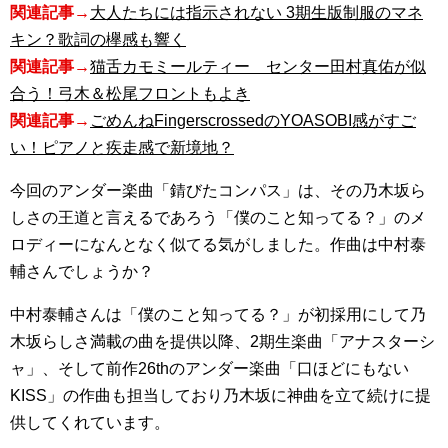
関連記事→
大人たちには指示されない 3期生版制服のマネ
キン？歌詞の欅感も響く
関連記事→
猫舌カモミールティー センター田村真佑が似
合う！弓木＆松尾フロントもよき
関連記事→
ごめんねFingerscrossedのYOASOBI感がすご
い！ピアノと疾走感で新境地？
今回のアンダー楽曲「錆びたコンパス」は、その乃木坂ら
しさの王道と言えるであろう「僕のこと知ってる？」のメ
ロディーになんとなく似てる気がしました。作曲は中村泰
輔さんでしょうか？
中村泰輔さんは「僕のこと知ってる？」が初採用にして乃
木坂らしさ満載の曲を提供以降、2期生楽曲「アナスターシ
ャ」、そして前作26thのアンダー楽曲「口ほどにもない
KISS」の作曲も担当しており乃木坂に神曲を立て続けに提
供してくれています。