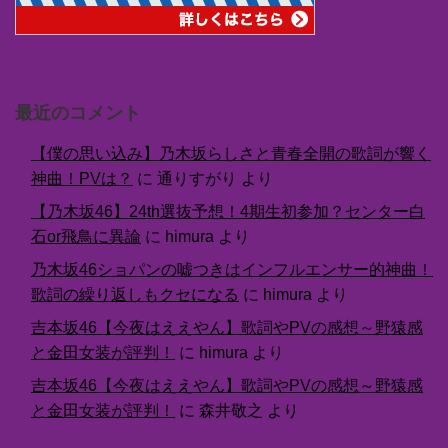
最近のコメント
【僕の思い込み】乃木坂らしさと青春全開の歌詞が響く
神曲！PVは？
に
通りすがり
より
【乃木坂46】24th選抜予想！4期生初参加？センター白
石or飛鳥に異論
に
himura
より
乃木坂46ショパンの嘘つきはインフルエンサー的神曲！
歌詞の繰り返しもクセになる
に
himura
より
吉本坂46【今夜はええやん】歌詞やPVの感想～野猿感
と金田女装が評判！
に
himura
より
吉本坂46【今夜はええやん】歌詞やPVの感想～野猿感
と金田女装が評判！
に
森井敬之
より